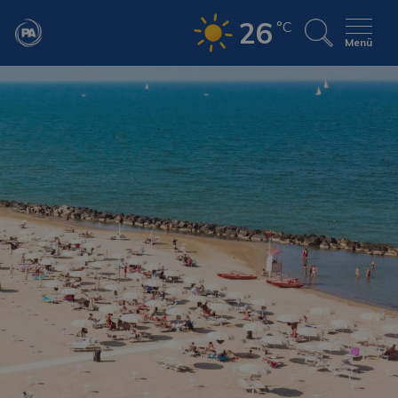
26
°C
Menü