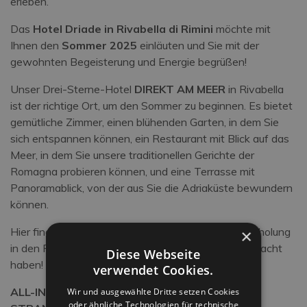
erleben.
Das
Hotel Driade in Rivabella di Rimini
möchte mit
Ihnen den
Sommer 2025
einläuten und Sie mit der
gewohnten Begeisterung und Energie begrüßen!
Unser Drei-Sterne-Hotel
DIREKT AM MEER
in Rivabella
ist der richtige Ort, um den Sommer zu beginnen. Es bietet
gemütliche Zimmer, einen blühenden Garten, in dem Sie
sich entspannen können, ein Restaurant mit Blick auf das
Meer, in dem Sie unsere traditionellen Gerichte der
Romagna probieren können, und eine Terrasse mit
Panoramablick, von der aus Sie die Adriaküste bewundern
können.
Hier finden Sie das Angebot, das wir uns für Ihre Erholung
×
in den Pfingstferien in unserem Strandhotel ausgedacht
Diese Webseite
haben!
verwendet Cookies.
ALL-INCLUSIVE ANGEBOT ZU PFINGSTEN IM
Wir und ausgewählte Dritte setzen Cookies
oder ähnliche Technologien für technische