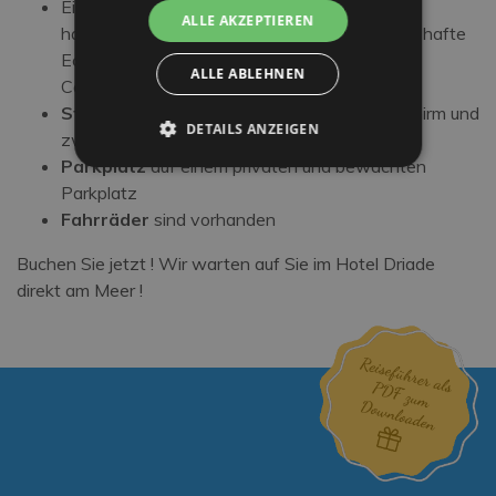
Ein reichhaltiges Frühstücksbuffet mit
ALLE AKZEPTIEREN
hausgemachten Backwaren und Kuchen, herzhafte
Ecke mit Aufschnitt und Käse, Espresso und
ALLE ABLEHNEN
Cappuccino wie an der Bar
Strandservice
vor dem Hotel mit Sonnenschirm und
DETAILS ANZEIGEN
zwei Liegen (in der dritten Reihe)
Parkplatz
auf einem privaten und bewachten
Parkplatz
Fahrräder
sind vorhanden
Buchen Sie jetzt ! Wir warten auf Sie im Hotel Driade
direkt am Meer !