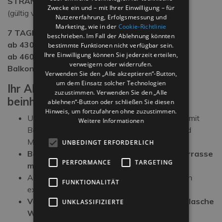
STRANDHOTEL IN RIMINI
Zwecke ein und – mit Ihrer Einwilligung – für
(gültig vom 31 Mai. bis 14. Juni 2025)
Nutzererfahrung, Erfolgsmessung und
Marketing, wie in der
Cookie-Richtlinie
7 TAGE LANG ALLES INKLUSIVE
beschrieben. Im Fall der Ablehnung könnten
ab 430, 00 € pro Person im Classic Zimmer
bestimmte Funktionen nicht verfügbar sein.
Ihre Einwilligung können Sie jederzeit erteilen,
ab 460, 00 € pro Person im Deluxe-Zimmer mit
verweigern oder widerrufen.
Balkon zur Meerseite
Verwenden Sie den „Alle akzeptieren“-Button,
um dem Einsatz solcher Technologien
Ihr ALL-INCLUSIVE-Aufenthalt
zuzustimmen. Verwenden Sie den „Alle
beinhaltet:
ablehnen“-Button oder schließen Sie diesen
Hinweis, um fortzufahren ohne zuzustimmen.
Unterbringung in einem komfortablen Zimmer mit
Weitere Informationen
Balkon, unabhängiger Klimaanlage, WLAN und
Minibar
UNBEDINGT ERFORDERLICH
Begrüßungsgetränk auf der Panoramaterrasse
PERFORMANCE
TARGETING
mit Meerblick
Auswahlmenü aus Fleisch und Fisch immer von
FUNKTIONALITÄT
exquisiten Beilagen und Salatbuffet begleitet
Vollpension mit Mineralwasser und eine Flasche
UNKLASSIFIZIERTE
Wein
(pro Tag) zu den Mahlzeiten inbegriffen