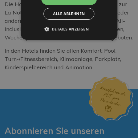
Die Hotels in Rimini würden sich freuen, Sie zur
La Notte Rosa zu Gast zu haben, so wie zu jeder
ALLE ABLEHNEN
andern Gelegenheit, mit Sonderangeboten, All-
inclusive-Paketen, Familien-Sonderangeboten,
DETAILS ANZEIGEN
Wochenpaketen und Weekend-Sonderangeboten.
In den Hotels finden Sie allen Komfort: Pool,
Turn-/Fitnessbereich, Klimaanlage, Parkplatz,
Kinderspielbereich und Animation.
Abonnieren Sie unseren