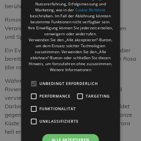
Nutzererfahrung, Erfolgsmessung und
berühmtesten Lokalen nicht!
Marketing, wie in der
Cookie-Richtlinie
beschrieben. Im Fall der Ablehnung könnten
Rimini ist daneben auch ein Ort der
bestimmte Funktionen nicht verfügbar sein.
Veranstaltungen, Events, Messen, Kulturtreffen
Ihre Einwilligung können Sie jederzeit erteilen,
verweigern oder widerrufen.
und Sportereignisse.
Verwenden Sie den „Alle akzeptieren“-Button,
um dem Einsatz solcher Technologien
Ein Event, das es noch nicht lange gibt, das aber
zuzustimmen. Verwenden Sie den „Alle
bereits Riesenerfolge erzielt hat, ist La Notte Rosa
ablehnen“-Button oder schließen Sie diesen
Hinweis, um fortzufahren ohne zuzustimmen.
(die rosafarbene Nacht).
Weitere Informationen
Während dieses Events färbt sich die ganze
UNBEDINGT ERFORDERLICH
Riviera rosa, auf den Plätzen und am Strand
PERFORMANCE
TARGETING
vervielfachen sich die Konzerte und
Darbietungen. Den Höhepunkt des Festes bildet
FUNKTIONALITÄT
gegen Mitternacht ein Feuerwerk, das die ganze
UNKLASSIFIZIERTE
Küste von Cattolica bis zu den Lidos bei Ferrara
hell erleuchtet.
ALLE AKZEPTIEREN