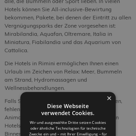
alle, die Bummeln oder Sport lieben. In vielen
Hotels können Sie All-inclusive-Bewirtung
bekommen, Pakete, bei denen der Eintritt zu allen
Vergnügungsparks der Zone vorgesehen ist:
Mirabilandia, Aquafan, Oltremare, Italia in
Miniatura, Fiabilandia und das Aquarium von
Cattolica.
Die Hotels in Rimini ermöglichen Ihnen einen
Urlaub im Zeichen von Relax: Meer, Bummeln
am Strand, Hydromassagen und
Wellnessbehandlungen.
×
Falls Sie lieber einen aktiveren Urlaub mögen,
Diese Webseite
fehlen auch Turn-/Fitnessplätze im Freien,
verwendet Cookies.
Animation für Kinder und Erwachsene in den
Wir und ausgewählte Dritte setzen Cookies
Hotels und am Strand, Exkursionen ins
oder ähnliche Technologien für technische
Binnenland, Abende in den Pubs und in den
Zwecke ein und – mit Ihrer Einwilligung – für