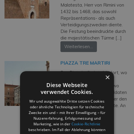
Malatesta, Herr von Rimini von
1432 bis 1468, das sowohl
Repräsentations- als auch
Verteidigungszwecken diente.
Die Festung beeindruckte durch
die majestätischen Türme […]
Weiterlesen…
PIAZZA TRE MARTIRI
Der Platz befindet sich dort, wo
×
sich einst das antike
Diese Webseite
Forum romanum befand, wo
verwendet Cookies.
Julius Cäsar vor seinen Soldaten
eine Rede hielt, nachdem er den
Wir und ausgewählte Dritte setzen Cookies
Rubikon überschritten hatte. An
oder ähnliche Technologien für technische
der Piazza befinden sich
Zwecke ein und – mit Ihrer Einwilligung – für
Nutzererfahrung, Erfolgsmessung und
der Uhrturm und das […]
Marketing, wie in der
Cookie-Richtlinie
Weiterlesen…
beschrieben. Im Fall der Ablehnung könnten