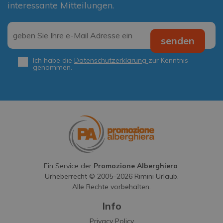
interessante Mitteilungen.
Email
*
senden
Ich habe die
Datenschutzerklärung
zur Kenntnis
Privacy
*
genommen.
Ein Service der
Promozione Alberghiera
.
Urheberrecht © 2005–
2026
Rimini Urlaub.
Alle Rechte vorbehalten.
Info
Privacy Policy