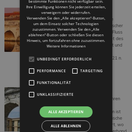
bestimmte Funktionen nicht verfügbar sein.
Ihre Einwilligung können Sie jederzeit erteilen,
TIBERIUSBRÜCKE
verweigern oder widerrufen.
Verwenden Sie den „Alle akzeptieren“-Button,
Die Tiberiusbrücke ist eine
um dem Einsatz solcher Technologien
stattliche Architektur römischer
zuzustimmen. Verwenden Sie den „Alle
Zeit und wurde über dem Fluss
ablehnen“-Button oder schließen Sie diesen
Marecchia durch ein Dekret des
Hinweis, um fortzufahren ohne zuzustimmen.
Kaisers Augustus errichtet und
Weitere Informationen
wurde unter seinem
Nachfolger Tiberius (14 – 21 n.
UNBEDINGT ERFORDERLICH
Chr.) beendet. Die […]
PERFORMANCE
TARGETING
Weiterlesen…
FUNKTIONALITÄT
AUGUSTUSBOGEN
UNKLASSIFIZIERTE
Der im Jahr 27 v. Chr. zu Ehren
von Cäsar Octavius
Augustus errichtete Bogen ist
ALLE AKZEPTIEREN
der älteste erhaltene römische
Bogen und erhebt sich dort, wo
ALLE ABLEHNEN
sich die Via Flaminia (sie verband