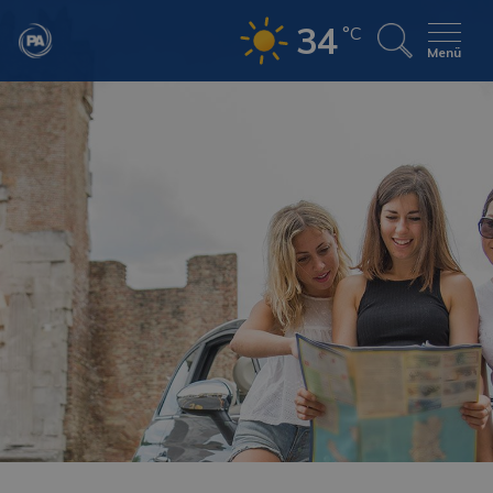
34
°C
Menü