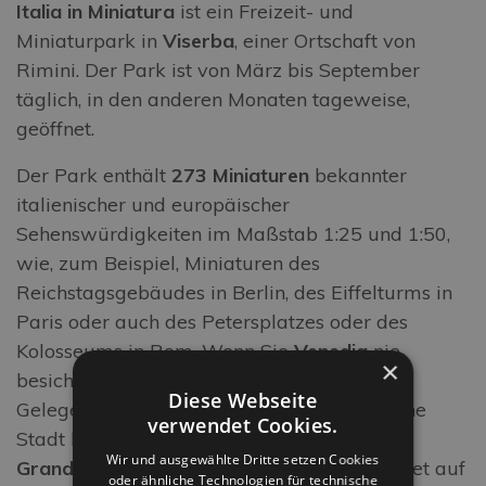
Italia in Miniatura
ist ein Freizeit- und
Miniaturpark in
Viserba
, einer Ortschaft von
Rimini. Der Park ist von März bis September
täglich, in den anderen Monaten tageweise,
geöffnet.
Der Park enthält
273 Miniaturen
bekannter
italienischer und europäischer
Sehenswürdigkeiten im Maßstab 1:25 und 1:50,
wie, zum Beispiel, Miniaturen des
Reichstagsgebäudes in Berlin, des Eiffelturms in
Paris oder auch des Petersplatzes oder des
Kolosseums in Rom. Wenn Sie
Venedig
nie
×
besichtigen haben, verpassen Sie nicht die
Diese Webseite
Gelegenheit, diese wunderschöne italienische
verwendet Cookies.
Stadt hier zu sehen und durch ihren
Canal
Wir und ausgewählte Dritte setzen Cookies
Grande
auf Booten zu fahren. Die Fahrt endet auf
oder ähnliche Technologien für technische