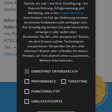
dem Markusplatz, wo die Besucher den
Zwecke ein und – mit Ihrer Einwilligung – für
Nutzererfahrung, Erfolgsmessung und
Markussturm finden.
Marketing, wie in der
Cookie-Richtlinie
beschrieben. Im Fall der Ablehnung könnten
Infos und Kontakte
bestimmte Funktionen nicht verfügbar sein.
Italia in Miniatura
Ihre Einwilligung können Sie jederzeit erteilen,
verweigern oder widerrufen.
via Popilia 239
Verwenden Sie den „Alle akzeptieren“-Button,
47922 Viserba di Rimini (RN)
um dem Einsatz solcher Technologien
zuzustimmen. Verwenden Sie den „Alle
Tel. +39 0541 736 736
ablehnen“-Button oder schließen Sie diesen
https://www.italiainminiatura.com/en
Hinweis, um fortzufahren ohne zuzustimmen.
Weitere Informationen
UNBEDINGT ERFORDERLICH
PERFORMANCE
TARGETING
FUNKTIONALITÄT
UNKLASSIFIZIERTE