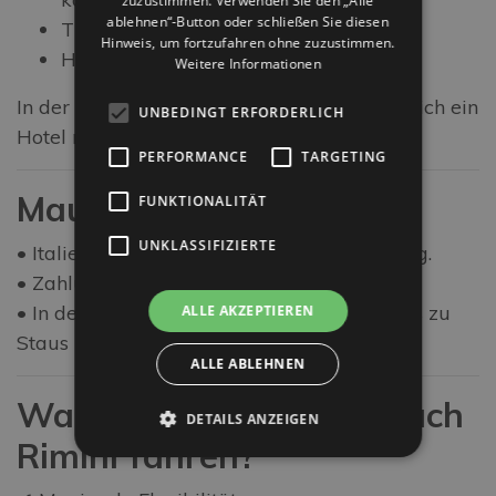
zuzustimmen. Verwenden Sie den „Alle
ablehnen“-Button oder schließen Sie diesen
Tiefgaragen im Stadtzentrum
Hinweis, um fortzufahren ohne zuzustimmen.
Hotelparkplätze
Weitere Informationen
In der Hochsaison (Juni–August) empfiehlt sich ein
UNBEDINGT ERFORDERLICH
Hotel mit reserviertem Parkplatz.
PERFORMANCE
TARGETING
Maut, Verkehr & Tipps
FUNKTIONALITÄT
UNKLASSIFIZIERTE
• Italienische Autobahnen sind mautpflichtig.
• Zahlung per Karte oder bar möglich.
• In der Hauptsaison (Juli & August) kann es zu
ALLE AKZEPTIEREN
Staus kommen.
ALLE ABLEHNEN
Warum mit dem Auto nach
DETAILS ANZEIGEN
Rimini fahren?