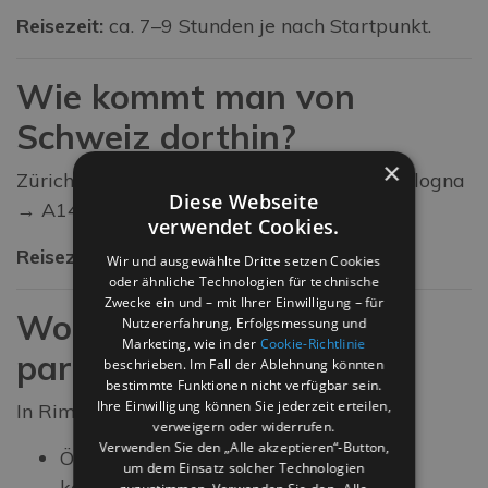
Reisezeit:
ca. 7–9 Stunden je nach Startpunkt.
Wie kommt man von
Schweiz
dorthin?
×
Zürich → Gotthard-Tunnel → Mailand → Bologna
Diese Webseite
→ A14 → Rimini
verwendet Cookies.
Reisezeit:
ca. 6–8 Stunden.
Wir und ausgewählte Dritte setzen Cookies
oder ähnliche Technologien für technische
Zwecke ein und – mit Ihrer Einwilligung – für
Wo kann man in Rimini
Nutzererfahrung, Erfolgsmessung und
Marketing, wie in der
Cookie-Richtlinie
parken?
beschrieben. Im Fall der Ablehnung könnten
bestimmte Funktionen nicht verfügbar sein.
Ihre Einwilligung können Sie jederzeit erteilen,
In Rimini gibt es:
verweigern oder widerrufen.
Verwenden Sie den „Alle akzeptieren“-Button,
Öffentliche Parkplätze (blaue Zonen,
um dem Einsatz solcher Technologien
kostenpflichtig)