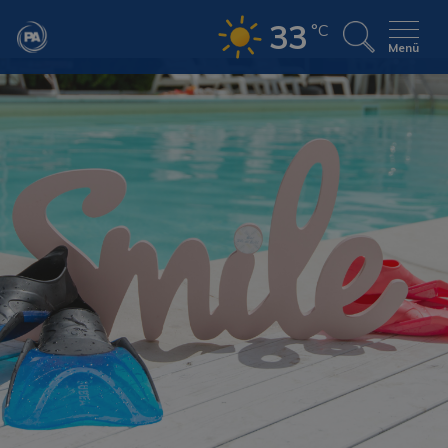
33
°C
Menü