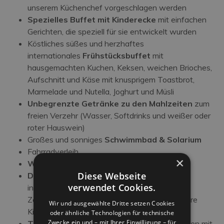
unserem Küchenchef vorgeschlagen werden
Spezielles Buffet mit Kinderecke
mit einfachen
Gerichten, die speziell für sie entwickelt wurden
Köstliches süßes und herzhaftes
internationales
Frühstücksbuffet
mit
hausgemachten Kuchen, Keksen, weichen Brioches,
Aufschnitt und Käse mit knusprigem Toastbrot,
Marmelade und Nutella, Joghurt und Müsli
Unbegrenzte Getränke zu den Mahlzeiten
zum
freien Verzehr (Wasser, Softdrinks und weißer oder
roter Hauswein)
Großes und sonniges
Schwimmbad & Solarium
Fahrradverleih
×
Wi-Fi
in FIBER im gesamten Hotel verfügbar
Diese Webseite
Digitaler Online-Kiosk
Alle nationalen und
verwendet Cookies.
internationalen Zeitungen, Sportanzeiger,
Zeitschriften aller Art, Bücher und Spiele für Ihre
Wir und ausgewählte Dritte setzen Cookies
Kinder
oder ähnliche Technologien für technische
Zwecke ein und – mit Ihrer Einwilligung – für
Themenabende
: Gastronomische Abendessen mit