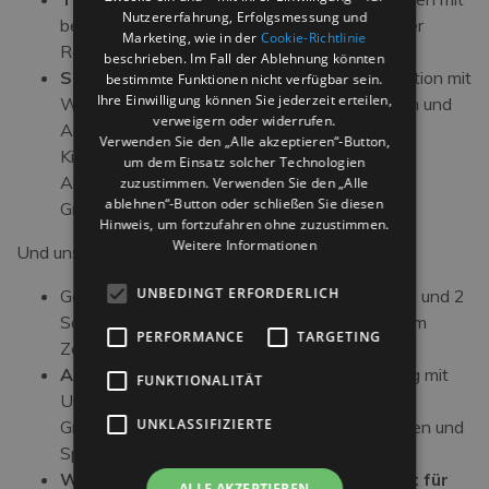
Nutzererfahrung, Erfolgsmessung und
begleitender Musik, um Sie mit den Aromen der
Marketing, wie in der
Cookie-Richtlinie
Romagna zu verwöhnen
beschrieben. Im Fall der Ablehnung könnten
Soft Baby Club Animation im Hotel
: Animation mit
bestimmte Funktionen nicht verfügbar sein.
Ihre Einwilligung können Sie jederzeit erteilen,
Wochenprogramm während der Essenszeiten und
verweigern oder widerrufen.
Abendunterhaltung für alle mit Babytanz,
Verwenden Sie den „Alle akzeptieren“-Button,
Kinderschminken, Workshops und
um dem Einsatz solcher Technologien
Abendunterhaltung mit Shows, Spielen und
zuzustimmen. Verwenden Sie den „Alle
ablehnen“-Button oder schließen Sie diesen
Gruppentänzen !!
Hinweis, um fortzufahren ohne zuzustimmen.
Weitere Informationen
Und unser
Premium Paket
mit:
UNBEDINGT ERFORDERLICH
Garantierter
Strandservice
(1 Sonnenschirm und 2
Sonnenliegen) für einen echten Strandurlaub im
PERFORMANCE
TARGETING
Zeichen von Entspannung und Komfort
Animation auch am Strand
den ganzen Tag mit
FUNKTIONALITÄT
Unterhaltung für Erwachsene und Kinder mit
UNKLASSIFIZIERTE
Gruppentänzen, Kartenturnieren, Sportturnieren und
Sportbereich
Wasserpark am Strand mit freiem Eintritt für
ALLE AKZEPTIEREN