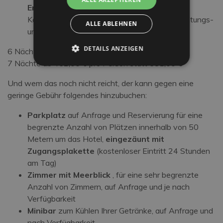
Erwachsene und Kinder mit Chiringuito
,
Kamikaze-Rutschen, Wasserspielen, Unterhaltungs-
ALLE ABLEHNEN
und Entspannungsbereich
DETAILS ANZEIGEN
6 Nächte ab 396,00 € pro Person statt 498,00 €
7 Nächte ab 462,00 € pro Person statt 581,00 €
Und wem das noch nicht reicht, der kann gegen eine
geringe Gebühr folgendes hinzubuchen:
Parkplatz
auf Anfrage und Reservierung für eine
begrenzte Anzahl von Plätzen innerhalb von 50
Metern um das Hotel,
eingezäunt mit
Zugangsplakette
(kostenloser Eintritt 24 Stunden
am Tag)
Zimmer mit Meerblick
, für eine sehr begrenzte
Anzahl von Zimmern, auf Anfrage und je nach
Verfügbarkeit
Minibar
zum Kühlen Ihrer Getränke, auf Anfrage und
nach Verfügbarkeit