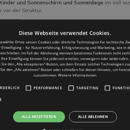
 Kinder und Sonnenschirm und Sonnenliege
im voll au
 vor der Struktur.
0 Euro pro Woche und Person
nen im Zimmer)
Diese Webseite verwendet Cookies.
ewählte Dritte setzen Cookies oder ähnliche Technologien für technische Z
er Einwilligung – für Nutzererfahrung, Erfolgsmessung und Marketing, wie in 
eschrieben. Im Fall der Ablehnung könnten bestimmte Funktionen nicht verf
Ihre Einwilligung können Sie jederzeit erteilen, verweigern oder widerrufen.
Sie den „Alle akzeptieren“-Button, um dem Einsatz solcher Technologien z
ie den „Alle ablehnen“-Button oder schließen Sie diesen Hinweis, um fortz
iten
zuzustimmen.
Weitere Informationen
ORDERLICH
PERFORMANCE
TARGETING
FUNKTIO
es Angebot!
E
ALLE AKZEPTIEREN
ALLE ABLEHNEN