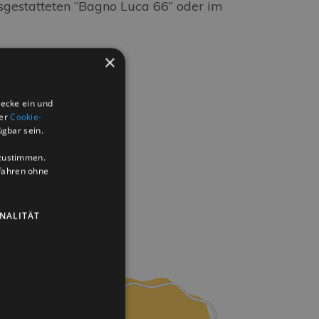
sgestatteten “Bagno Luca 66” oder im
×
wecke ein und
der
Cookie-
ügbar sein.
uzustimmen.
ufahren ohne
NALITÄT