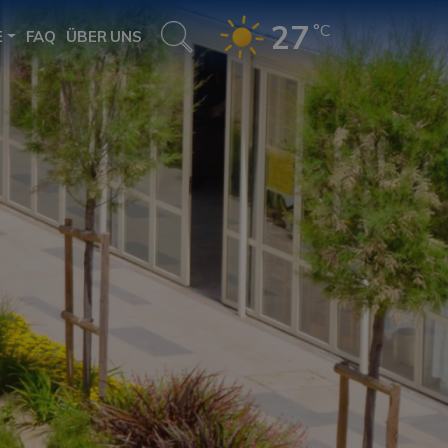
27
°C
E
FAQ
ÜBER UNS