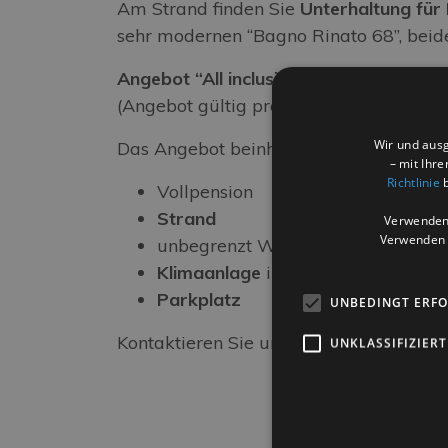
Am Strand finden Sie
Unterhaltung für
sehr modernen “Bagno Rinato 68”, beide
Angebot “All inclusive” für nur 470,0
(Angebot gültig pro Person ab 2 Perso
Wir und ausg
Das Angebot beinhaltet:
– mit Ihr
Richtlinie
b
Vollpension
Strand
Verwenden 
Verwenden S
unbegrenzt Wasser zu den Mahlze
Klimaanlage
im Zimmer
Parkplatz
UNBEDINGT ERF
Kontaktieren Sie uns für ein individuell
UNKLASSIFIZIERT