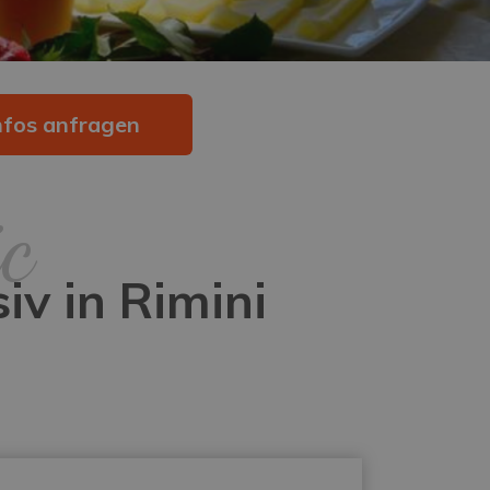
nfos anfragen
c
iv in Rimini