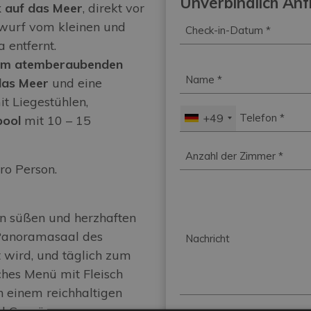
Unverbindlich An
k auf das Meer
, direkt vor
Check-
nwurf vom kleinen und
in-
 entfernt.
Datum
*
nem atemberaubenden
Name
*
das Meer
und eine
it Liegestühlen,
Telefon
*
+49
pool
mit 10 – 15
Zimmer
*
ro Person.
en süßen und herzhaften
Nachricht
 Panoramasaal des
t wird, und täglich zum
ches Menü mit Fleisch
on einem reichhaltigen