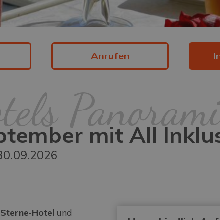
Anrufen
I
tels Panorami
ember mit All Inklus
30.09.2026
-Sterne-Hotel
und