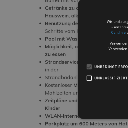
Buffet mit Vorspeisen, Beilagen u
Getränke zu den Mahlzeiten inbeg
Hauswein, alkoholfreie Getränke u
Wir und ausg
Benutzung des Fitnesszentrums „
– mit Ihr
Schritte vom Hotel entfernt
Richtlinie
b
Pool mit Wasserrutschen am Str
Verwenden 
Möglichkeit, am Strand in unserer
Verwenden S
zu essen
Strandservice
: 1 Sonnenschirm + 
UNBEDINGT ERF
in der
Strandbadanlage vor dem Hotel
UNKLASSIFIZIERT
Kostenloser
Mini Club
mit unserem 
Mahlzeiten und zur Snackzeit
Zeitpläne und personalisierte Menü
Kinder
WLAN-Internetverbindung im gan
Parkplatz um 600 Meters von Hot