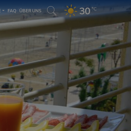
30
°C
E
FAQ
ÜBER UNS