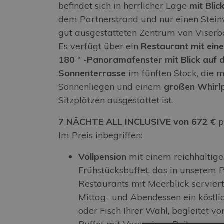
befindet sich in herrlicher Lage
mit
Blic
dem Partnerstrand und nur einen Stei
gut ausgestatteten Zentrum von Viserba
Es verfügt über ein
Restaurant mit ei
180 ° -Panoramafenster mit Blick auf 
Sonnenterrasse
im fünften Stock, die m
Sonnenliegen und einem
großen Whirl
Sitzplätzen ausgestattet ist.
7 NÄCHTE ALL INCLUSIVE von 672 €
p
Im Preis inbegriffen:
Vollpension
mit einem reichhaltig
Frühstücksbuffet, das in unserem
Restaurants mit Meerblick servier
Mittag- und Abendessen ein köstli
oder Fisch Ihrer Wahl, begleitet v