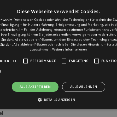
nd Gemüse.
Privacy
Ich habe die
Datenschutz
*
riffen (Wasser,
Kenntnis genommen *
Diese Webseite verwendet Cookies.
nd Bier)
Newsletter
Ich willige in die Verarbei
ewählte Dritte setzen Cookies oder ähnliche Technologien für technische Z
Vilaggio Mantra“
wenige
personenbezogenen Dat
er Einwilligung – für Nutzererfahrung, Erfolgsmessung und Marketing, wie in 
des Versands von Newslet
eschrieben. Im Fall der Ablehnung könnten bestimmte Funktionen nicht verf
Ihre Einwilligung können Sie jederzeit erteilen, verweigern oder widerrufen.
and
Sie den „Alle akzeptieren“-Button, um dem Einsatz solcher Technologien z
 “Tavernetta Sul Mare”
ie den „Alle ablehnen“-Button oder schließen Sie diesen Hinweis, um fortz
zuzustimmen.
Weitere Informationen
2 Liegen + Strandtücher
ORDERLICH
PERFORMANCE
TARGETING
FUNKTIO
E
Animateur während der
ALLE AKZEPTIEREN
ALLE ABLEHNEN
s für die Mahlzeiten der
DETAILS ANZEIGEN
zen Hotel
el