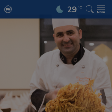
29
°C
Menü