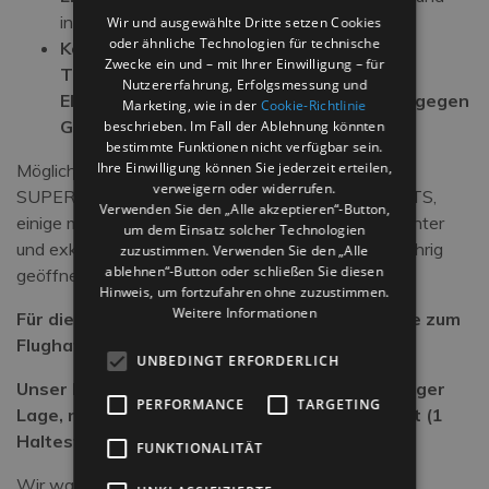
interaktive Spiele (auch für Erwachsene)
Wir und ausgewählte Dritte setzen Cookies
oder ähnliche Technologien für technische
Kostenlose Nutzung von City Bikes und 2
Zwecke ein und – mit Ihrer Einwilligung – für
Tandems sowie die Möglichkeit, 3
Nutzererfahrung, Erfolgsmessung und
Elektrofahrräder mit Tretunterstützung (gegen
Marketing, wie in der
Cookie-Richtlinie
Gebühr),
beschrieben. Im Fall der Ablehnung könnten
bestimmte Funktionen nicht verfügbar sein.
Ihre Einwilligung können Sie jederzeit erteilen,
Möglichkeit zur Buchung von kürzlich renovierten
verweigern oder widerrufen.
SUPERIOR-Zimmern und SUITEN/APPARTEMENTS,
Verwenden Sie den „Alle akzeptieren“-Button,
einige mit wunderschönem Meerblick, alle mit eleganter
um dem Einsatz solcher Technologien
und exklusiver Ausstattung und Kochnische, ganzjährig
zuzustimmen. Verwenden Sie den „Alle
ablehnen“-Button oder schließen Sie diesen
geöffnet.
Hinweis, um fortzufahren ohne zuzustimmen.
Weitere Informationen
Für die Saison 2026 sind bereits mehrere Flüge zum
Flughafen Rimini bestätigt.
UNBEDINGT ERFORDERLICH
Unser Hotel befindet sich in strategisch günstiger
PERFORMANCE
TARGETING
Lage, nur 1,3 km vom Flughafen Rimini entfernt (1
Haltestelle mit der Métromare).
FUNKTIONALITÄT
Wir warten auf die Bestätigung der Termine für die