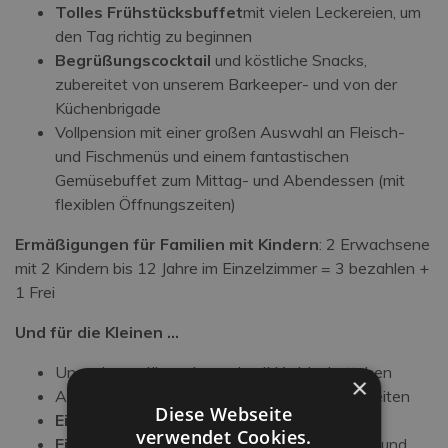
Tolles Frühstücksbuffet
mit vielen Leckereien, um
den Tag richtig zu beginnen
Begrüßungscocktail
und köstliche Snacks,
zubereitet von unserem Barkeeper- und von der
Küchenbrigade
Vollpension mit einer großen Auswahl an Fleisch-
und Fischmenüs und einem fantastischen
Gemüsebuffet zum Mittag- und Abendessen (mit
flexiblen Öffnungszeiten)
Ermäßigungen für Familien mit Kindern
: 2 Erwachsene
mit 2 Kindern bis 12 Jahre im Einzelzimmer = 3 bezahlen +
1 Frei
Und für die Kleinen …
Unser legendäres singendes INA-Maskottchen
×
Animation und
Mini Club
während der Mahlzeiten
Diese Webseite
Ein Geschenk
für alle Kinder bei der Ankunft
verwendet Cookies.
Ein Spielzimmer
für Kinder, TV mit Cartoons und