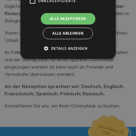
UNKLASSIFIZIERTE
tägliche
Zugverbindung zwischen München und der
Riviera.
(Zielort Riccione und Cattolica, mit Haltestellen in
ALLE AKZEPTIEREN
Bologna, Cesena und Rimini)
Wenn Sie das Hotel dei Platani buchen, können Sie Ihren
ALLE ABLEHNEN
Urlaub zum gewünschten Zeitpunkt verschieben
DETAILS ANZEIGEN
Im Falle einer Stornierung wird die Anzahlung einbehalten
und der Betrag kann für einen späteren Aufenthalt
eingezogen werden (er kann auch an Freunde und
Verwandte überwiesen werden).
An der Rezeption sprechen wir: Deutsch, Englisch,
Französisch, Spanisch, Polnisch; Russisch.
Kontaktieren Sie uns, um Ihren Osterurlaub zu buchen.