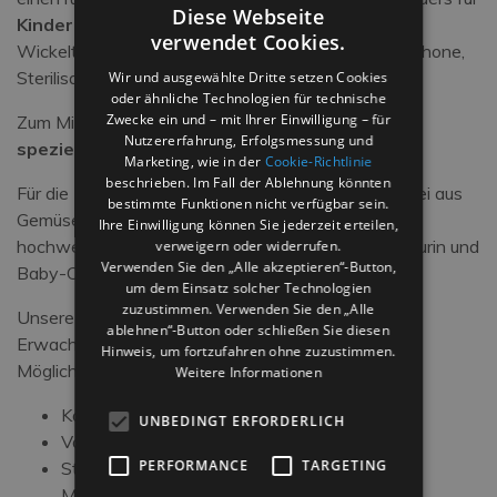
Diese Webseite
Kinder
eignet wie Babywiegen,
verwendet Cookies.
Wickeltisch, Flaschenwärmer, Kinderwagen, Babyphone,
Sterilisator, WC-Sitz, Babybadewanne.
Wir und ausgewählte Dritte setzen Cookies
oder ähnliche Technologien für technische
Zwecke ein und – mit Ihrer Einwilligung – für
Zum Mittag- und zum Abendessen bieten wir
Nutzererfahrung, Erfolgsmessung und
spezielle Menüs für Kinder.
Marketing, wie in der
Cookie-Richtlinie
beschrieben. Im Fall der Ablehnung könnten
Für die Kleinsten gibt es Brühen, Mahlzeiten und Brei aus
bestimmte Funktionen nicht verfügbar sein.
Gemüse werden täglich mit frischen Zutaten von
Ihre Einwilligung können Sie jederzeit erteilen,
hochwertiger Qualität zubereitet und eine Animateurin und
verweigern oder widerrufen.
Verwenden Sie den „Alle akzeptieren“-Button,
Baby-Club frei zur Verfügung.
um dem Einsatz solcher Technologien
zuzustimmen. Verwenden Sie den „Alle
Unsere Angebot
ab 70 Euro
mit Halbpension pro
ablehnen“-Button oder schließen Sie diesen
Erwachsene
Hinweis, um fortzufahren ohne zuzustimmen.
Möglichkeit:
Weitere Informationen
Kostenloser Transfer vom Rimini Bahnhof
UNBEDINGT ERFORDERLICH
Vollpension
PERFORMANCE
TARGETING
Strand Service und Getränke während den
Mahlzeiten in unserem Speisesaal