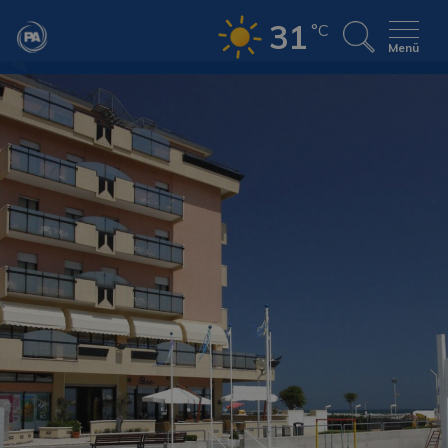
31
°C
Menü