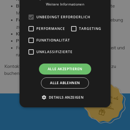
Weitere Informationen
Bar mit Meerblick
für Aperitifs und entspannte
Momente
UNBEDINGT ERFORDERLICH
Fahrradverleih
, um die Promenade und Umgebung
zu erkunden
PERFORMANCE
TARGETING
Klimaanlage
in allen Zimmern
Parkplatz (je nach Verfügbarkeit)
FUNKTIONALITÄT
Familienfreundliche Services: Komfort, Sicherheit und
UNKLASSIFIZIERTE
ruhige Atmosphäre
Kontaktieren Sie uns jetzt, um Ihren Urlaub in Rimini zu
ALLE AKZEPTIEREN
buchen.
ALLE ABLEHNEN
DETAILS ANZEIGEN