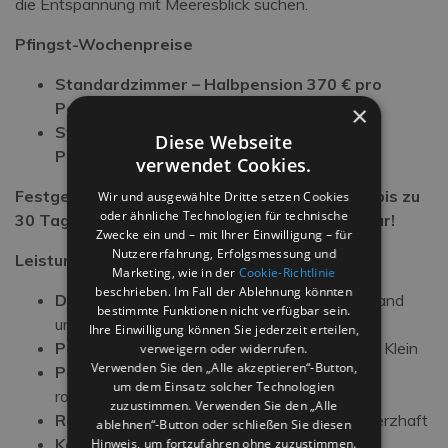
die Entspannung mit Meeresblick suchen.
Pfingst-Wochenpreise
Standardzimmer – Halbpension
370 € pro
Person pro Woche
×
Standardzimmer – Vollpension
470 € pro
Diese Webseite
Person pro Woche
verwendet Cookies.
Festgelegte Preise + kostenlose Stornierung bis zu
Wir und ausgewählte Dritte setzen Cookies
oder ähnliche Technologien für technische
30 Tage vor Reiseantritt: nur bis zum 31. Januar!
Zwecke ein und – mit Ihrer Einwilligung – für
Nutzererfahrung, Erfolgsmessung und
Leistungen
Marketing, wie in der
Cookie-Richtlinie
beschrieben. Im Fall der Ablehnung könnten
Direkte Strandlage
, sofortiger Zugang zu Sand
bestimmte Funktionen nicht verfügbar sein.
und Meer
Ihre Einwilligung können Sie jederzeit erteilen,
Pool direkt am Strand
, perfekt für Groß und Klein
verweigern oder widerrufen.
Verwenden Sie den „Alle akzeptieren“-Button,
Panorama-Restaurant
mit typischer
um dem Einsatz solcher Technologien
romagnolischer Küche
zuzustimmen. Verwenden Sie den „Alle
Reichhaltiges Frühstücksbuffet
süß und herzhaft
ablehnen“-Button oder schließen Sie diesen
Kostenloses WLAN
im gesamten Hotel
Hinweis, um fortzufahren ohne zuzustimmen.