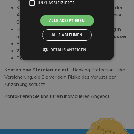
zwei Sonnenliegen pro Zimmer)
UNKLASSIFIZIERTE
Kühlschrank mit kostenlosem Wasser bei der
Ankunft
(nur in Comfort Plus-Zimmern und Junior-
ALLE AKZEPTIEREN
Suiten)
Ein wöchentlicher Eintritt zur privaten Nutzung in
ALLE ABLEHNEN
unserem
Panorama-Whirlpool mit Warmwasser
Strandtücher
für die ganze Familie
DETAILS ANZEIGEN
2 Bademäntel
Parken
Kostenlose Stornierung
mit „ Booking Protection “, der
Versicherung, die Sie vor dem Risiko des Verlusts der
Anzahlung schützt.
Kontaktieren Sie uns für ein individuelles Angebot.