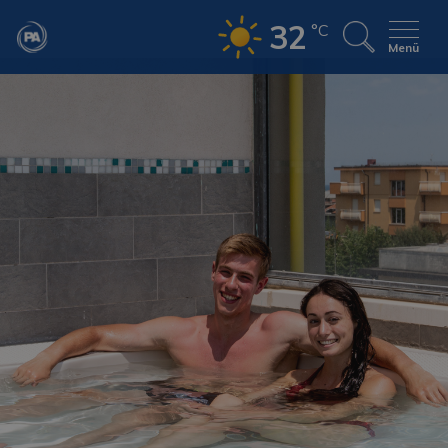
32
°C
Menü