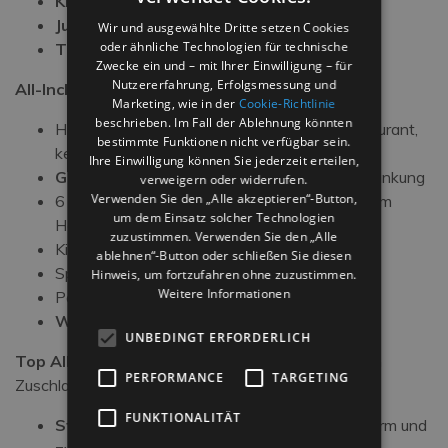
Kinderbecken
Juniorclub
Wir und ausgewählte Dritte setzen Cookies
oder ähnliche Technologien für technische
Themen- und Unterhaltungsabende
Zwecke ein und – mit Ihrer Einwilligung – für
Nutzererfahrung, Erfolgsmessung und
All-Inclusive-Leistungen:
Marketing, wie in der
Cookie-Richtlinie
beschrieben. Im Fall der Ablehnung könnten
Halbpension oder Vollpension mit Buffetrestaurant,
bestimmte Funktionen nicht verfügbar sein.
kein Warten am Tisch!!!
Ihre Einwilligung können Sie jederzeit erteilen,
Getränke zu den Mahlzeiten
ohne Einschränkung
verweigern oder widerrufen.
Verwenden Sie den „Alle akzeptieren“-Button,
​6 x 12 m großes
Schwimmbad
mit Solarium im
um dem Einsatz solcher Technologien
Hotel
zuzustimmen. Verwenden Sie den „Alle
Kinderbecken
ablehnen“-Button oder schließen Sie diesen
Spielplatz im Schatten unserer Bäume
Hinweis, um fortzufahren ohne zuzustimmen.
Weitere Informationen
Park Adventure direkt im Hotel
W-lan
UNBEDINGT ERFORDERLICH
Top All-Inclusive-Angebot
mit einem sehr kleinen
PERFORMANCE
TARGETING
Zuschlag:
FUNKTIONALITÄT
Strandservice
im Bagno 89 (ein Sonnenschirm und