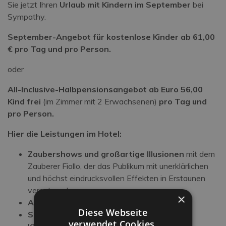
Sie jetzt Ihren
Urlaub mit Kindern im September
bei
Sympathy.
September-Angebot für kostenlose Kinder ab 61,00
€ pro Tag und pro Person.
oder
All-Inclusive-Halbpensionsangebot a
b Euro 56,00
Kind frei
(im Zimmer mit 2 Erwachsenen)
pro Tag und
pro Person.
Hier die Leistungen im Hotel:
Zaubershows und großartige Illusionen
mit dem
Zauberer Fiollo, der das Publikum mit unerklärlichen
und höchst eindrucksvollen Effekten in Erstaunen
versetzen kann.
×
Abenteuer Park
Diese Webseite
Schwimmbad für Erwachsene
verwendet Cookies.