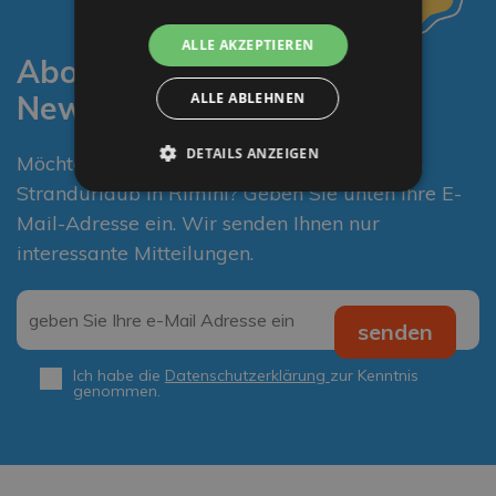
ALLE AKZEPTIEREN
Abonnieren Sie unseren
Newsletter
ALLE ABLEHNEN
DETAILS ANZEIGEN
Möchten Sie die besten Vorschläge für Ihren
Strandurlaub in Rimini? Geben Sie unten Ihre E-
Mail-Adresse ein. Wir senden Ihnen nur
interessante Mitteilungen.
Email
*
senden
Ich habe die
Datenschutzerklärung
zur Kenntnis
Privacy
*
genommen.