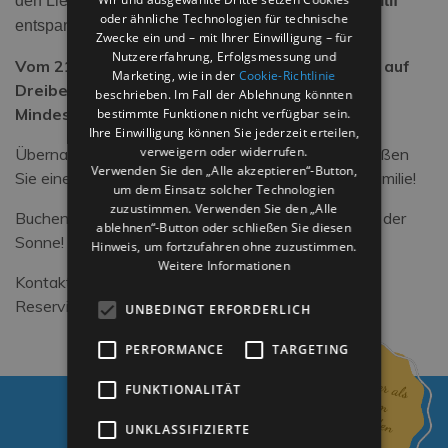
den Liegestühlen in der Umgebung bei einem
Aperitif
oder ähnliche Technologien für technische
entspannen.
Zwecke ein und – mit Ihrer Einwilligung – für
Nutzererfahrung, Erfolgsmessung und
Vom 21.06. bis 30.06. erhalten Sie 10% Rabatt auf
Marketing, wie in der
Cookie-Richtlinie
Dreibett- und Vierbettzimmer bei einem
beschrieben. Im Fall der Ablehnung könnten
Mindestaufenthalt von 5 Nächten!
bestimmte Funktionen nicht verfügbar sein.
Ihre Einwilligung können Sie jederzeit erteilen,
verweigern oder widerrufen.
Übernachten Sie in einem Hotel am Meer und genießen
Verwenden Sie den „Alle akzeptieren“-Button,
Sie einen unvergesslichen Urlaub mit der ganzen Familie!
um dem Einsatz solcher Technologien
zuzustimmen. Verwenden Sie den „Alle
Buchen Sie jetzt und sichern Sie sich Ihren Platz an der
ablehnen“-Button oder schließen Sie diesen
Sonne!
Hinweis, um fortzufahren ohne zuzustimmen.
Weitere Informationen
Kontaktieren Sie uns für weitere Informationen und
Reservierungen!
UNBEDINGT ERFORDERLICH
PERFORMANCE
TARGETING
FUNKTIONALITÄT
UNKLASSIFIZIERTE