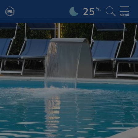
25
°C
Menü