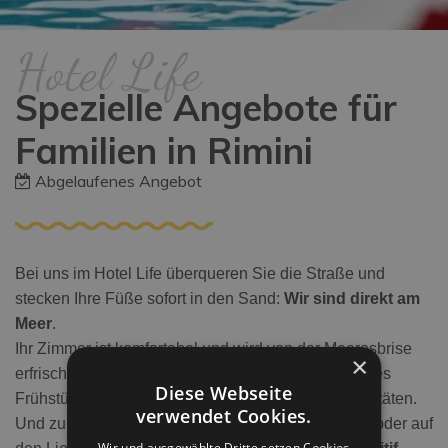
Hotel Life
Spezielle Angebote für
Familien in Rimini
Abgelaufenes Angebot
Bei uns im Hotel Life überqueren Sie die Straße und
stecken Ihre Füße sofort in den Sand:
Wir sind direkt am
Meer
.
Ihr Zimmer ist komfortabel und wird von der Meeresbrise
×
erfrischt, und jeden Tag überrascht Sie ein raffiniertes
Diese Webseite
Frühstücksbuffet mit süßen und herzhaften Spezialitäten.
verwendet Cookies.
Und zu jeder Zeit können Sie im
Pool
schwimmen oder auf
Wir und ausgewählte Dritte setzen Cookies