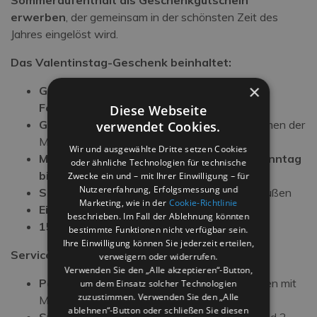
erwerben
, der gemeinsam in der schönsten Zeit des
Jahres eingelöst wird.
Das Valentinstag-Geschenk beinhaltet:
×
Geschenkgutschein, erhältlich im Monat
Februar
Diese Webseite
Gültig für Sommeraufenthalte
, ausgenommen der
verwendet Cookies.
Monat August
Wir und ausgewählte Dritte setzen Cookies
Mindestaufenthalt von 3 Nächten
, von
Sonntag
oder ähnliche Technologien für technische
bis Freitag
Zwecke ein und – mit Ihrer Einwilligung – für
Nutzererfahrung, Erfolgsmessung und
Suite mit privatem Whirlpool
, innen oder außen
Marketing, wie in der
Cookie-Richtlinie
Eine Flasche Sekt als Geschenk
beschrieben. Im Fall der Ablehnung könnten
15% Rabatt auf die Halbpension
bestimmte Funktionen nicht verfügbar sein.
Ihre Einwilligung können Sie jederzeit erteilen,
Serviceleistungen und Highlights des Hotels
verweigern oder widerrufen.
Verwenden Sie den „Alle akzeptieren“-Button,
Pool direkt am Strand
, ideal zum Entspannen mit
um dem Einsatz solcher Technologien
zuzustimmen. Verwenden Sie den „Alle
Meerblick
ablehnen“-Button oder schließen Sie diesen
Strandservice inklusive
: 1 Sonnenschirm und 2