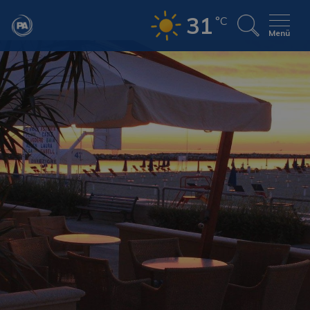
31
°C
Menü