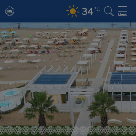
34
°C
Menü