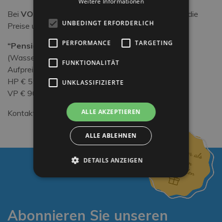
Weitere Informationen
Bei
VOLLPENSION
(Mittags-Buffet) erhöhen sich die
UNBEDINGT ERFORDERLICH
Preise um 126,- pro Person/Woche.
PERFORMANCE
TARGETING
“Pension Plus”
(Wasser und Hauswein bei den Mahlzeiten)
FUNKTIONALITÄT
Aufpreis:
HP € 55,– pro Person/Woche (ab 12 Jahren)
UNKLASSIFIZIERTE
VP € 90,– pro Person/Woche (ab 12 Jahren)
ALLE AKZEPTIEREN
Kontaktieren Sie uns, um Ihren Urlaub zu buchen!
ALLE ABLEHNEN
DETAILS ANZEIGEN
Abonnieren Sie unseren