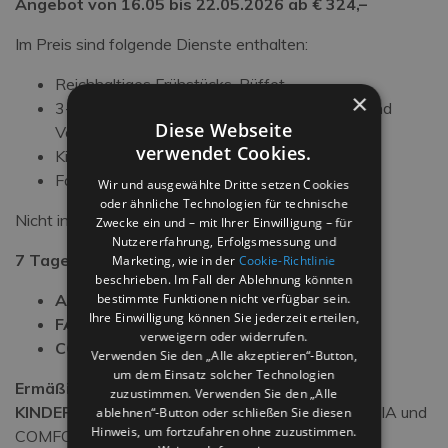
Angebot von 16.05 bis 22.05.2026 ab € 324,–
Im Preis sind folgende Dienste enthalten:
Reichhaltiges Frühstücks-Büffet
×
3-gängiges Adendessen mit Menüauswahl und
Diese Webseite
Vorspeisen-Salat-und Obstbuffet
verwendet Cookies.
Kinderbetreuung am Strand (ausser Samstag)
Fahrräder und Longboard
Wir und ausgewählte Dritte setzen Cookies
oder ähnliche Technologien für technische
Nicht inbegriffen Tourismus-Ortstaxe.
Zwecke ein und – mit Ihrer Einwilligung – für
Nutzererfahrung, Erfolgsmessung und
7 Tage in ÜF
:
Marketing, wie in der
Cookie-Richtlinie
beschrieben. Im Fall der Ablehnung könnten
ADRIAZIMMER
bestimmte Funktionen nicht verfügbar sein.
:
324,-€
Ihre Einwilligung können Sie jederzeit erteilen,
FAMILYZIMMER
:
318,-€
verweigern oder widerrufen.
COMFORTZIMMER
:
305,-€
Verwenden Sie den „Alle akzeptieren“-Button,
um dem Einsatz solcher Technologien
Ermäßigungen für Kinder:
zuzustimmen. Verwenden Sie den „Alle
KINDER FREI
bis zu 10 Jahren in den Zimmern ADRIA und
ablehnen“-Button oder schließen Sie diesen
Hinweis, um fortzufahren ohne zuzustimmen.
COMFORT mit 2 zahlenden Erwachsenen.