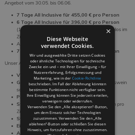
Angebot vom 30.05. bis 06.06.
7 Tage All Inclusive für 455,00 € pro Person
6 Tage All Inclusive für 396,00 € pro Person
×
(1 Kind von 0 bis 6 Jahren übernachtet kostenlos im
Zimmer mit 2 Erwachsenen
Diese Webseite
Angebot vom 20. Juni bis 27. Juni:
verwendet Cookies.
7 Tage All Inclusive für 560,00 € pro Person
Wir und ausgewählte Dritte setzen Cookies
oder ähnliche Technologien für technische
Unser All-Inclusive-Angebot beinhaltet:
Zwecke ein und – mit Ihrer Einwilligung – für
Nutzererfahrung, Erfolgsmessung und
Vollpension
Marketing, wie in der
Cookie-Richtlinie
Getränke zu den Mahlzeiten
(Wasser, Hauswein
beschrieben. Im Fall der Ablehnung könnten
sowie Cola/Orangenlimonade)
bestimmte Funktionen nicht verfügbar sein.
Ihre Einwilligung können Sie jederzeit erteilen,
Parkplatz
verweigern oder widerrufen.
Strandservice
: 1 Sonnenschirm und 2 Liegen pro
Verwenden Sie den „Alle akzeptieren“-Button,
Zimmer
um dem Einsatz solcher Technologien
Swimmingpools
zuzustimmen. Verwenden Sie den „Alle
ablehnen“-Button oder schließen Sie diesen
Eintritt in den Wasserpark
Hinweis, um fortzufahren ohne zuzustimmen.
Animation
(vom 07.06. bis 09.07.)