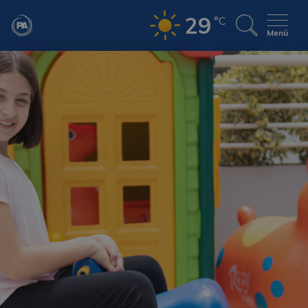
29
°C
Menü