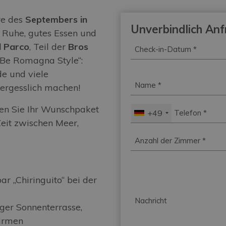
re des
Septembers in
Unverbindlich An
e Ruhe, gutes Essen und
Check-
el Parco
, Teil der
Bros
in-
„Be Romagna Style“:
Datum
*
de und viele
Name
*
vergesslich machen!
en Sie Ihr Wunschpaket
Telefon
*
+49
eit zwischen Meer,
Zimmer
*
 „Chiringuito“ bei der
Nachricht
ger Sonnenterrasse,
hirmen