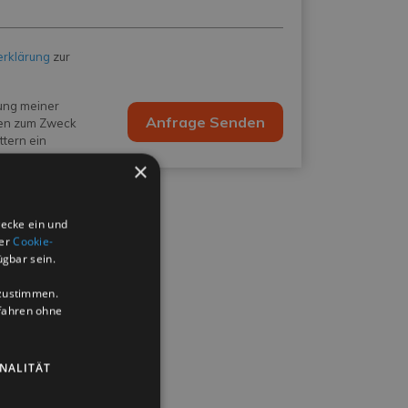
erklärung
zur
tung meiner
Anfrage Senden
en zum Zweck
tern ein
×
wecke ein und
der
Cookie-
ügbar sein.
uzustimmen.
ufahren ohne
NALITÄT