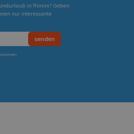
randurlaub in Rimini? Geben
hnen nur interessante
senden
enommen.