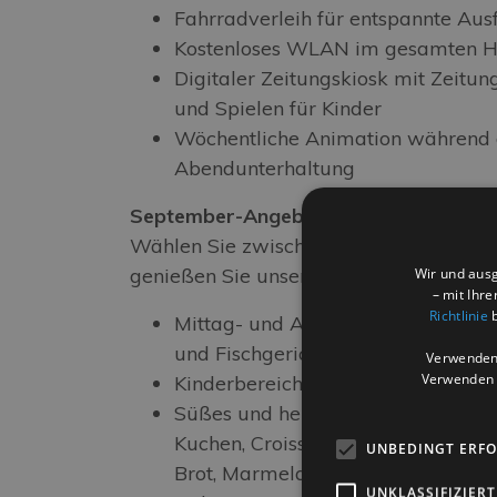
Fahrradverleih für entspannte Aus
Kostenloses WLAN im gesamten H
Digitaler Zeitungskiosk mit Zeitu
und Spielen für Kinder
Wöchentliche Animation während 
Abendunterhaltung
September-Angebot mit Verpflegung in
Wählen Sie zwischen
Halbpension
ode
genießen Sie unsere typisch romagnoli
Wir und ausg
– mit Ihr
Richtlinie
b
Mittag- und Abendessen in Buffetfo
und Fischgerichten
Verwenden 
Verwenden S
Kinderbereich mit speziellen Menüs
Süßes und herzhaftes Frühstück 
Kuchen, Croissants, Gebäck, Aufsch
UNBEDINGT ERF
Brot, Marmelade, Nutella, Joghurt 
UNKLASSIFIZIERT