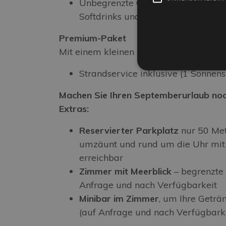
Unbegrenzte Getränke zu den Mahl
Softdrinks und Hauswein – weiß od
Premium-Paket
Mit einem kleinen Aufpreis erhalten Sie
Strandservice inklusive (1 Sonnen
Machen Sie Ihren Septemberurlaub noc
Extras:
Reservierter Parkplatz
nur 50 Met
umzäunt und rund um die Uhr mit
erreichbar
Zimmer mit Meerblick
– begrenzte 
Anfrage und nach Verfügbarkeit
Minibar im Zimmer
, um Ihre Geträn
(auf Anfrage und nach Verfügbark