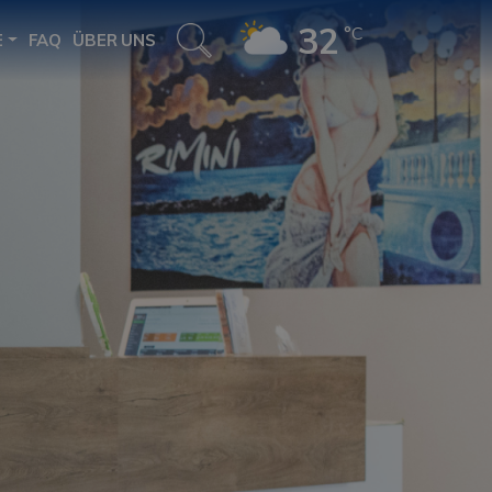
32
°C
E
FAQ
ÜBER UNS