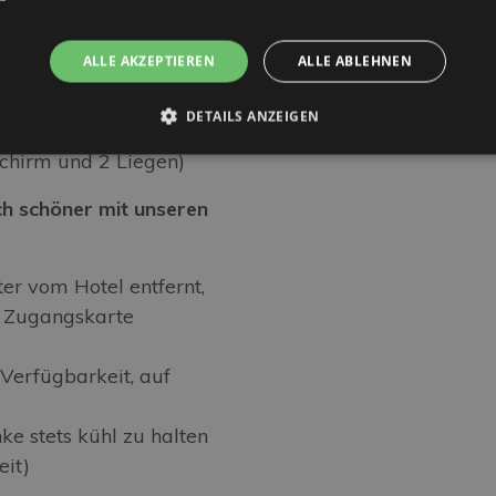
zeiten (Wasser,
er rot)
ALLE AKZEPTIEREN
ALLE ABLEHNEN
 zusätzliche Leistungen:
DETAILS ANZEIGEN
schirm und 2 Liegen)
h schöner mit unseren
er vom Hotel entfernt,
 Zugangskarte
Verfügbarkeit, auf
ke stets kühl zu halten
eit)