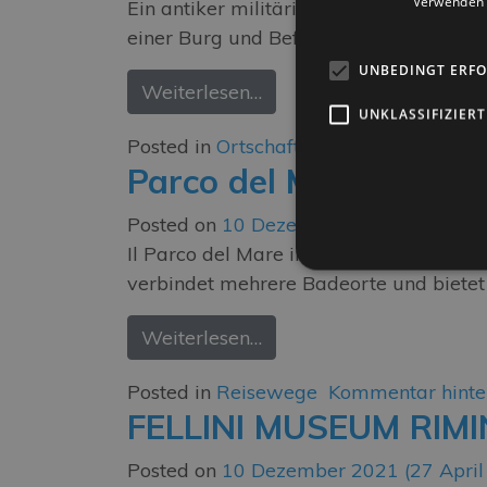
Verwenden S
Ein antiker militärischer Außenposten z
einer Burg und Befestigungen ausstat
UNBEDINGT ERF
Weiterlesen…
UNKLASSIFIZIERT
Posted in
Ortschaften
Kommentar hinte
Parco del Mare (Meer
Posted on
10 Dezember 2021
(4 März 
Il Parco del Mare in Rimini ist eine gr
verbindet mehrere Badeorte und bietet
Weiterlesen…
Posted in
Reisewege
Kommentar hinte
FELLINI MUSEUM RIMI
Posted on
10 Dezember 2021
(27 April