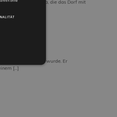
ufahren ohne
s unter den Malatesta, die das Dorf mit
 Reichtum an […]
NALITÄT
ktivitäten konzipiert wurde. Er
einem […]