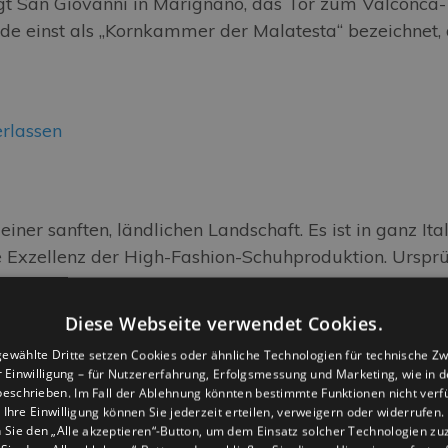
gt San Giovanni in Marignano, das Tor zum Valconca-
e einst als „Kornkammer der Malatesta“ bezeichnet, 
rlassen
einer sanften, ländlichen Landschaft. Es ist in ganz It
e Exzellenz der High-Fashion-Schuhproduktion. Ursprü
Diese Webseite verwendet Cookies.
rlassen
ewählte Dritte setzen Cookies oder ähnliche Technologien für technische Z
er Einwilligung – für Nutzererfahrung, Erfolgsmessung und Marketing, wie in 
eschrieben. Im Fall der Ablehnung könnten bestimmte Funktionen nicht verf
Ihre Einwilligung können Sie jederzeit erteilen, verweigern oder widerrufen.
Sie den „Alle akzeptieren“-Button, um dem Einsatz solcher Technologien z