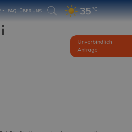
35
°C
E
FAQ
ÜBER UNS
i
Unverbindlich
Anfrage