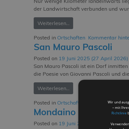
Nur wenige Kilometer landeinwärts lie
der Landwirtschaft verbunden und wurd
Weiterlesen…
Posted in
Ortschaften
Kommentar hinte
San Mauro Pascoli
Posted on
19 Juni 2025
(27 April 2026)
San Mauro Pascoli ist ein Dorf inmitten 
die Poesie von Giovanni Pascoli und di
Weiterlesen…
Posted in
Ortschaften
Kommentar hinte
Wir und ausg
– mit Ihr
Mondaino
Richtlinie
b
Posted on
19 Juni 2025
(27 April 2026)
Verwenden 