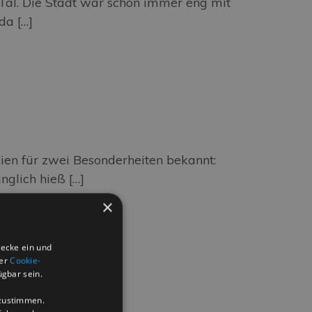
Tal. Die Stadt war schon immer eng mit
da […]
alien für zwei Besonderheiten bekannt:
nglich hieß […]
×
wecke ein und
der
Cookie-
ügbar sein.
uzustimmen.