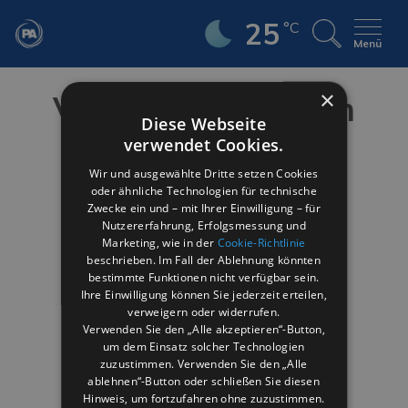
25
°C
Menü
×
Veranstaltungen im
Diese Webseite
August
verwendet Cookies.
Wir und ausgewählte Dritte setzen Cookies
oder ähnliche Technologien für technische
Zwecke ein und – mit Ihrer Einwilligung – für
Nutzererfahrung, Erfolgsmessung und
Marketing, wie in der
Cookie-Richtlinie
beschrieben. Im Fall der Ablehnung könnten
bestimmte Funktionen nicht verfügbar sein.
Ihre Einwilligung können Sie jederzeit erteilen,
verweigern oder widerrufen.
Verwenden Sie den „Alle akzeptieren“-Button,
um dem Einsatz solcher Technologien
zuzustimmen. Verwenden Sie den „Alle
ablehnen“-Button oder schließen Sie diesen
Ein Service der
Promozione Alberghiera
.
Hinweis, um fortzufahren ohne zuzustimmen.
Urheberrecht © 2005–
2026
Rimini Urlaub.