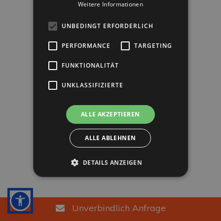
Weitere Informationen
Alle Rechte vorbehalten.
UNBEDINGT ERFORDERLICH
Info
Privacy Policy
PERFORMANCE
TARGETING
Cookies Politik
Firmen
FUNKTIONALITÄT
Barrierefreiheit
UNKLASSIFIZIERTE
ALLE AKZEPTIEREN
ALLE ABLEHNEN
DETAILS ANZEIGEN
Unverbindlich Anfrage