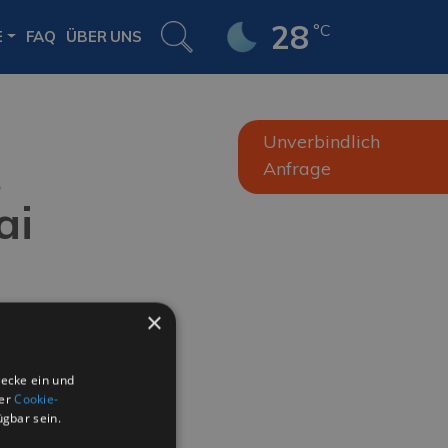
28
°C
E
FAQ
ÜBER UNS
Unverbindlich
Anfrage
ai
×
wecke ein und
der
Cookie-
ügbar sein.