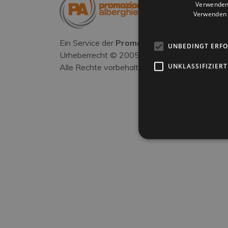
Verwenden 
Verwenden S
Ein Service der
Promozione Alberghiera
.
UNBEDINGT ERF
Urheberrecht © 2005–
2026
Rimini Urlaub.
UNKLASSIFIZIERT
Alle Rechte vorbehalten.