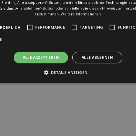
Sie den „Alle akzeptieren“-Button, um dem Einsatz solcher Technologien z
Privacy Policy
ie den „Alle ablehnen“-Button oder schließen Sie diesen Hinweis, um fortz
zuzustimmen.
Weitere Informationen
Cookies Politik
Firmen
ORDERLICH
PERFORMANCE
TARGETING
FUNKTIO
Barrierefreiheit
E
ALLE AKZEPTIEREN
ALLE ABLEHNEN
DETAILS ANZEIGEN