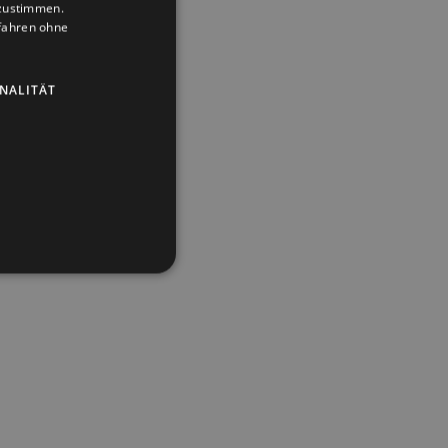
uzustimmen.
ufahren ohne
NALITÄT