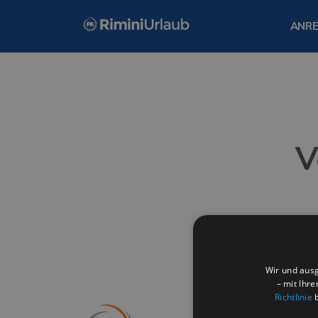
ANRE
V
Wir und ausg
– mit Ihr
Richtlinie
b