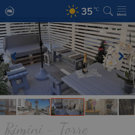
35
°C
Menü
Rimini - Torre