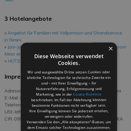
3 Hotelangebote
Angebot für Familien mit Vollpension und Strandservice
in Rimini
×
Juni-Juli-Angebot in einem Hotel nur wenige Schritte vom
Meer entfernt in Rimini
Diese Webseite verwendet
HOTEL EUGENIO, Ihre Hause am Meer in Rimini!
Cookies.
Wir und ausgewählte Dritte setzen Cookies oder
Impressum
ähnliche Technologien für technische Zwecke ein
und – mit Ihrer Einwilligung – für
Nutzererfahrung, Erfolgsmessung und
Adresse: Viale Lazzaro Papi, 16 - Rimini - Torre Pedrera
Marketing, wie in der
Cookie-Richtlinie
E-Mail: info@hoteleugenio.eu
beschrieben. Im Fall der Ablehnung könnten
Telefon: +390541721442
bestimmte Funktionen nicht verfügbar sein.
Ihre Einwilligung können Sie jederzeit erteilen,
USt-IdNr: 02034680401
verweigern oder widerrufen.
CIR: 099014-AL-00604 / CIN: IT099014A1FGENZTKA
Verwenden Sie den „Alle akzeptieren“-Button, um
dem Einsatz solcher Technologien zuzustimmen.