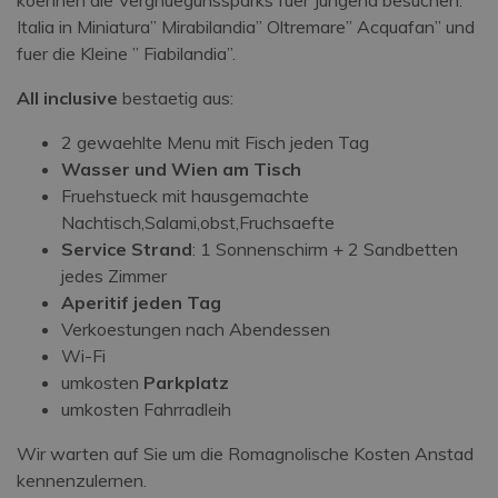
koennen die Vergnuegunssparks fuer Jungend besuchen: ”
Italia in Miniatura” Mirabilandia” Oltremare” Acquafan” und
fuer die Kleine ” Fiabilandia”.
All inclusive
bestaetig aus:
2 gewaehlte Menu mit Fisch jeden Tag
Wasser und Wien am Tisch
Fruehstueck mit hausgemachte
Nachtisch,Salami,obst,Fruchsaefte
Service Strand
: 1 Sonnenschirm + 2 Sandbetten
jedes Zimmer
Aperitif jeden Tag
Verkoestungen nach Abendessen
Wi-Fi
umkosten
Parkplatz
umkosten Fahrradleih
Wir warten auf Sie um die Romagnolische Kosten Anstad
kennenzulernen.