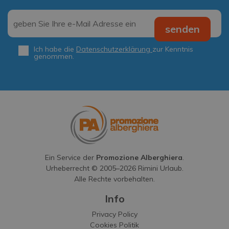
Email
*
senden
Ich habe die
Datenschutzerklärung
zur Kenntnis
Privacy
*
genommen.
Ein Service der
Promozione Alberghiera
.
Urheberrecht © 2005–
2026
Rimini Urlaub.
Alle Rechte vorbehalten.
Info
Privacy Policy
Cookies Politik