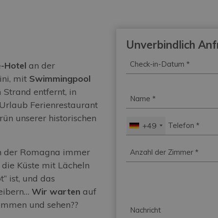
Unverbindlich An
Check-
-Hotel
an der
in-
ini, mit
Swimmingpool
Datum
*
 Strand entfernt, in
Name
*
 Urlaub Ferienrestaurant
rün unserer historischen
Telefon
*
+49
Zimmer
*
r in der Romagna immer
die Küste mit Lächeln
” ist, und das
reibern…
Wir warten
auf
kommen und sehen??
Nachricht