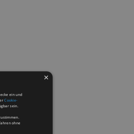
×
wecke ein und
der
Cookie-
ügbar sein.
uzustimmen.
ufahren ohne