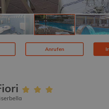
Anrufen
I
iori
iserbella