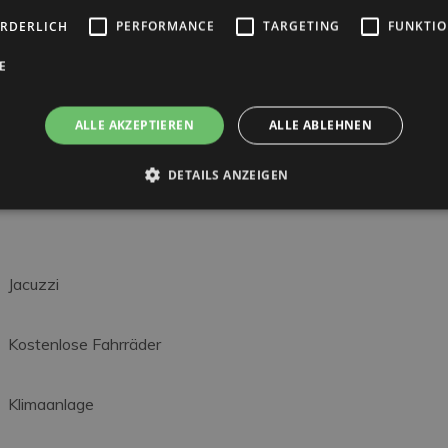
mit allem Komfort
ORDERLICH
PERFORMANCE
TARGETING
FUNKTIO
en.
E
 Sie jetzt, damit Sie
ALLE AKZEPTIEREN
ALLE ABLEHNEN
DETAILS ANZEIGEN
Jacuzzi
Kostenlose Fahrräder
Klimaanlage