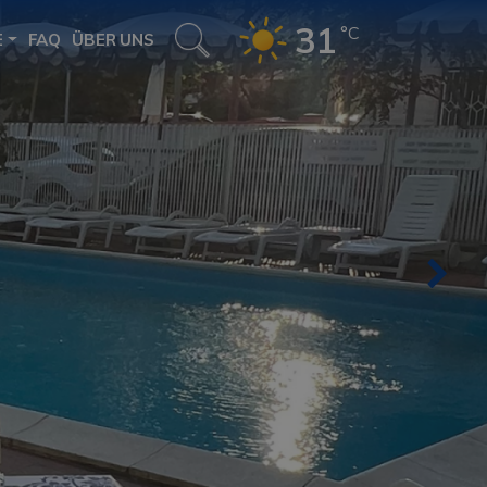
31
°C
E
FAQ
ÜBER UNS