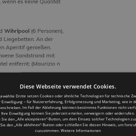
e, wenn es keine Qualität
nd
Wihrlpool
(6 Personen),
 Liegebetten. An der
n Aperitif genießen.
schoene Sandstrand mit
l entfernt; (Maurizio n
Diese Webseite verwendet Cookies.
und
geräumig
und
ewählte Dritte setzen Cookies oder ähnliche Technologien für technische Z
d ein eigenes Bad mit
er Einwilligung – für Nutzererfahrung, Erfolgsmessung und Marketing, wie in 
eschrieben. Im Fall der Ablehnung könnten bestimmte Funktionen nicht verf
immer verfügt über einen
Ihre Einwilligung können Sie jederzeit erteilen, verweigern oder widerrufen.
bequeme Stühle
. Unser
Sie den „Alle akzeptieren“-Button, um dem Einsatz solcher Technologien z
ie den „Alle ablehnen“-Button oder schließen Sie diesen Hinweis, um fortz
mit einem reichhaltigen
zuzustimmen.
Weitere Informationen
rholsamen Nacht in einem