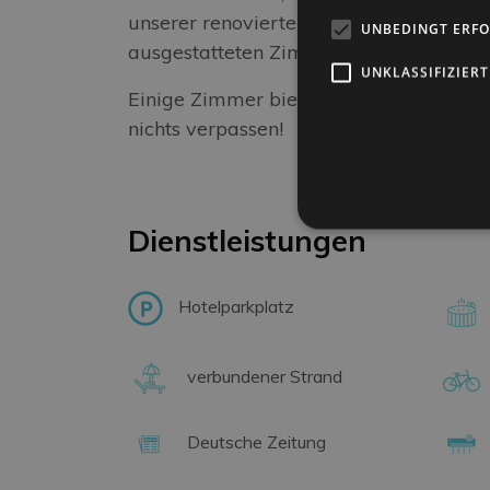
unserer renovierten,
klimatisierten
und 
UNBEDINGT ERF
ausgestatteten Zimmern genießen könn
UNKLASSIFIZIERT
Einige Zimmer bieten
Meerblick
. Buchen
nichts verpassen!
Dienstleistungen
Hotelparkplatz
verbundener Strand
Deutsche Zeitung