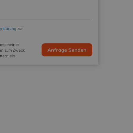
erklärung
zur
tung meiner
Anfrage Senden
en zum Zweck
tern ein