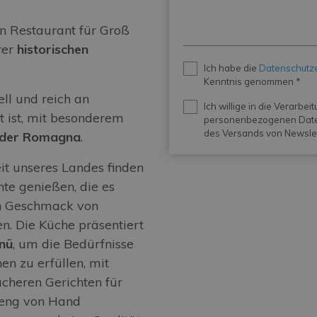
ten Restaurant für Groß
rer
historischen
Privacy
Ich habe die
Datenschutz
*
Kenntnis genommen *
ll und reich an
Newsletter
Ich willige in die Verarbei
t ist, mit besonderem
personenbezogenen Dat
des Versands von Newslet
e der Romagna
.
it unseres Landes finden
hte genießen, die es
en Geschmack von
n. Die Küche präsentiert
nü
, um die Bedürfnisse
n zu erfüllen, mit
facheren Gerichten für
treng von Hand