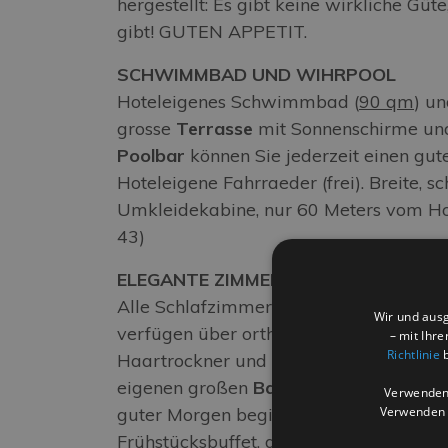
hergestellt: Es gibt keine wirkliche Güt
gibt! GUTEN APPETIT.
SCHWIMMBAD UND WIHRPOOL
Hoteleigenes Schwimmbad (
90 qm
) u
grosse
Terrasse
mit Sonnenschirme und
Poolbar
können Sie jederzeit einen gute
Hoteleigene Fahrraeder (frei). Breite, 
Umkleidekabine, nur 60 Meters vom Hote
43)
ELEGANTE ZIMMER
Alle Schlafzimmer sind neu renoviert 
Wir und ausg
verfügen über orthopädische Betten un
– mit Ihr
Richtlinie
b
Haartrockner und Dusche-box. Jedes Z
eigenen großen
Balkon mit Tisch und 
Verwenden 
Verwenden S
guter Morgen beginnt auf der Veranda 
Frühstücksbuffet, das Sie nach einer e