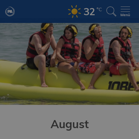
32
°C
Menü
August