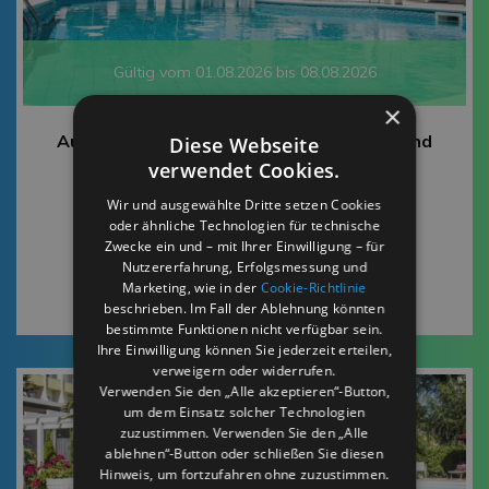
Gültig vom 01.08.2026 bis 08.08.2026
×
Augustangebot in Rimini: Hotel mit Pool und
Diese Webseite
inklusive Strandservice
verwendet Cookies.
Wir und ausgewählte Dritte setzen Cookies
Park Hotel Serena
oder ähnliche Technologien für technische
Zwecke ein und – mit Ihrer Einwilligung – für
Nutzererfahrung, Erfolgsmessung und
Siehe Detail
Marketing, wie in der
Cookie-Richtlinie
beschrieben. Im Fall der Ablehnung könnten
bestimmte Funktionen nicht verfügbar sein.
Ihre Einwilligung können Sie jederzeit erteilen,
verweigern oder widerrufen.
Verwenden Sie den „Alle akzeptieren“-Button,
um dem Einsatz solcher Technologien
zuzustimmen. Verwenden Sie den „Alle
ablehnen“-Button oder schließen Sie diesen
Hinweis, um fortzufahren ohne zuzustimmen.