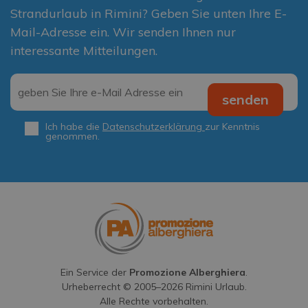
Strandurlaub in Rimini? Geben Sie unten Ihre E-
Mail-Adresse ein. Wir senden Ihnen nur
interessante Mitteilungen.
Email
*
senden
Ich habe die
Datenschutzerklärung
zur Kenntnis
Privacy
*
genommen.
Ein Service der
Promozione Alberghiera
.
Urheberrecht © 2005–
2026
Rimini Urlaub.
Alle Rechte vorbehalten.