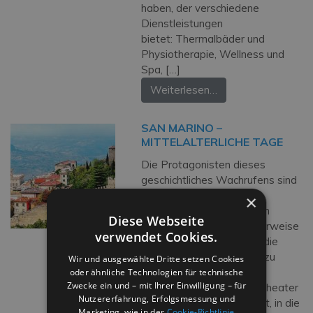
haben, der verschiedene
Dienstleistungen
bietet: Thermalbäder und
Physiotherapie, Wellness und
Spa, […]
Weiterlesen…
SAN MARINO –
MITTELALTERLICHE TAGE
Die Protagonisten dieses
geschichtliches Wachrufens sind
einige der
×
berühmtesten historischen
Diese Webseite
Gruppen Italiens. Normalerweise
verwendet Cookies.
Ende Juli verwandelt sich die
Altstadt von Nachmittag zu
Wir und ausgewählte Dritte setzen Cookies
Nachmittag in ein
oder ähnliche Technologien für technische
Zwecke ein und – mit Ihrer Einwilligung – für
stimmungsvolles Freilichttheater
Nutzererfahrung, Erfolgsmessung und
und bietet die Gelegenheit, in die
Marketing, wie in der
Cookie-Richtlinie