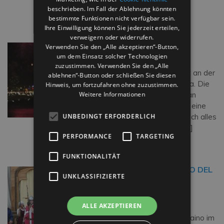
Vergangenheit […]
beschrieben. Im Fall der Ablehnung könnten
Weiterlesen…
bestimmte Funktionen nicht verfügbar sein.
Ihre Einwilligung können Sie jederzeit erteilen,
verweigern oder widerrufen.
DIE ROSA NACHT
Verwenden Sie den „Alle akzeptieren“-Button,
um dem Einsatz solcher Technologien
DIE ROSA NACHT ist ein
zuzustimmen. Verwenden Sie den „Alle
gigantisches Sommerfest an der
ablehnen“-Button oder schließen Sie diesen
Küste der Emilia-Romagna. Die
Hinweis, um fortzufahren ohne zuzustimmen.
Weitere Informationen
ganze Adriaküste nimmt an
diesem großen Event teil: eine
UNBEDINGT ERFORDERLICH
besondere Nacht, in der sich alles
Rosa färbt. Seit Jahren […]
PERFORMANCE
TARGETING
Weiterlesen…
FUNKTIONALITÄT
MONDAINO UND “PALIO DEL
UNKLASSIFIZIERTE
DAINO”
„Palio del Daino“ –
ALLE AKZEPTIEREN
Mittelalterliches Fest in
Mondaino Der Palio del Daino im