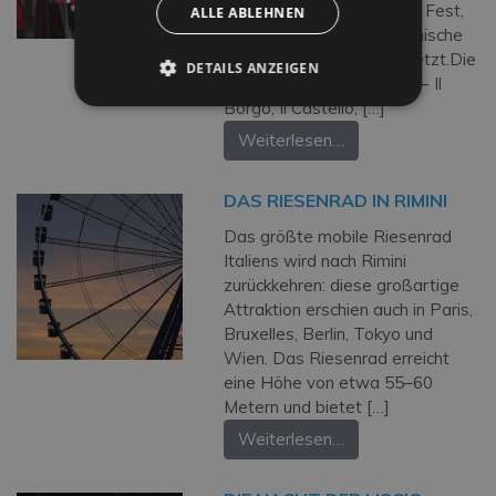
August ist ein vier­tägiges Fest,
ALLE ABLEHNEN
das Besucher und Einheimische
ins Mittelalter zurückversetzt.Die
DETAILS ANZEIGEN
verschiedenen Stadtteile – Il
Borgo, Il Castello, […]
Weiterlesen…
DAS RIESENRAD IN RIMINI
Das größte mobile Riesenrad
Italiens wird nach Rimini
zurückkehren: diese großartige
Attraktion erschien auch in Paris,
Bruxelles, Berlin, Tokyo und
Wien. Das Riesenrad erreicht
eine Höhe von etwa 55–60
Metern und bietet […]
Weiterlesen…