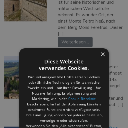
ist für seine historischen und
militärischen Wechselfälle
bekannt. Es war der Ort, der
einst Monte Feltro hieß, nach
dem Berg Mons Feretrus. Dieser
[…]
Weiterlesen…
×
GRADARA
Diese Webseite
Gradara, nur wenige Kilometer
verwendet Cookies.
von der Küste entfernt, befindet
Wir und ausgewählte Dritte setzen Cookies
sich auf einer Anhöhe, die 142
oder ähnliche Technologien für technische
Meter über dem Meeresspiegel
Zwecke ein und – mit Ihrer Einwilligung – für
liegt. Das erste Dorf hat
Nutzererfahrung, Erfolgsmessung und
seine Ursprung im Mittelalter und
Marketing, wie in der
Cookie-Richtlinie
beschrieben. Im Fall der Ablehnung könnten
wurde etwa 1150 aufgebaut: […]
bestimmte Funktionen nicht verfügbar sein.
Weiterlesen…
Ihre Einwilligung können Sie jederzeit erteilen,
verweigern oder widerrufen.
Verwenden Sie den „Alle akzeptieren“-Button,