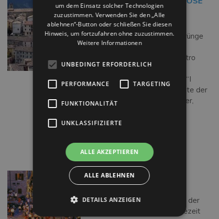
PENNABILLI: DIE RELIGIÖSE
um dem Einsatz solcher Technologien
HAUPTSTADT VON
zuzustimmen. Verwenden Sie den „Alle
MONTEFELTRO
ablehnen“-Button oder schließen Sie diesen
Hinweis, um fortzufahren ohne zuzustimmen.
Pennabilli hat antike Ursprünge
Weitere Informationen
und wird als die religiöse
Hauptstadt von Montefeltro
UNBEDINGT ERFORDERLICH
angesehen. Die Stadt
beherbergt die 7 Museen “I
PERFORMANCE
TARGETING
Luoghi dell’Anima“ (Die Orte der
Seele), die von dem Dichter,
FUNKTIONALITÄT
Drehbuchautor, Maler und
Allround-Künstler Tonino
UNKLASSIFIZIERTE
Guerra geschaffen […]
Weiterlesen…
ALLE AKZEPTIEREN
MONDAINO
ALLE ABLEHNEN
Ein antiker militärischer
DETAILS ANZEIGEN
Außenposten zum Schutz der
Grenzgebiete. Seine Blütezeit