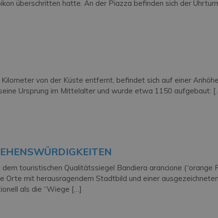
kon überschritten hatte. An der Piazza befinden sich der Uhrtur
 Kilometer von der Küste entfernt, befindet sich auf einer Anhöh
seine Ursprung im Mittelalter und wurde etwa 1150 aufgebaut: [
SEHENSWÜRDIGKEITEN
 dem touristischen Qualitätssiegel Bandiera arancione (“orange F
ine Orte mit herausragendem Stadtbild und einer ausgezeichneten
tionell als die “Wiege […]