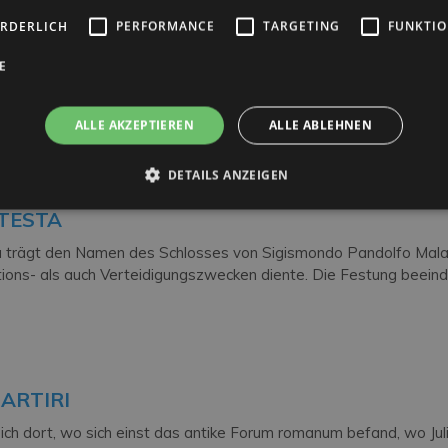
ORDERLICH
PERFORMANCE
TARGETING
FUNKTIO
TANARA
E
-Tor wurde zur Zeit von Sulla im II Jahrhundert v. Chr. erricht
 der vier Tore der Stadt Ariminum. Zwischen den Jahren […]
ALLE AKZEPTIEREN
ALLE ABLEHNEN
DETAILS ANZEIGEN
TESTA
 trägt den Namen des Schlosses von Sigismondo Pandolfo Malat
ons- als auch Verteidigungszwecken diente. Die Festung beeind
ARTIRI
ich dort, wo sich einst das antike Forum romanum befand, wo Juli