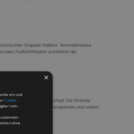
istorischen Gruppen Italiens. Normalerweise
olles Freilichttheater und bietet die
×
NESSERE
wecke ein und
es Jahr den zehnten Geburtstag! Die Strände
der
Cookie-
ügbar sein.
reffen mit ganzheitlichen Therapeuten und vielem
uzustimmen.
ufahren ohne