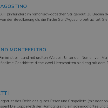
’AGOSTINO
 XIII Jahrhundert im romanisch-gotischen Stil gebaut. Zu Beginn 
 von der Bevölkerung als die Kirche Sant’Agostino betrachtet. Sie 
UND MONTEFELTRO
Rimini ist ein Land mit uralten Wurzeln. Unter den Namen von Mal
hnliche Geschichte: diese zwei Herrschaften sind eng mit dem T
ETTI
 ist das Reich des gutes Essen und Cappelletti (mit oder ohne B
issen! Die Cappelletti der Romagna sind ein schmackhaftes und tr