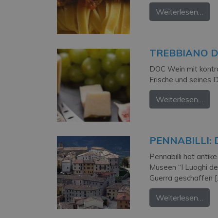
Weiterlesen…
TREBBIANO 
DOC Wein mit kontro
Frische und seines 
Weiterlesen…
PENNABILLI:
Pennabilli hat antik
Museen “I Luoghi del
Guerra geschaffen [
Weiterlesen…