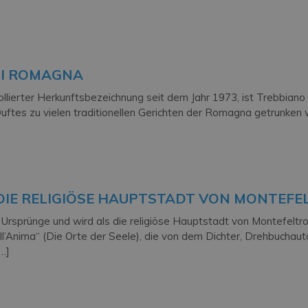
DI ROMAGNA
llierter Herkunftsbezeichnung seit dem Jahr 1973, ist Trebbian
Duftes zu vielen traditionellen Gerichten der Romagna getrunken
 DIE RELIGIÖSE HAUPTSTADT VON MONTEFE
e Ursprünge und wird als die religiöse Hauptstadt von Montefelt
l’Anima“ (Die Orte der Seele), die von dem Dichter, Drehbuchaut
…]