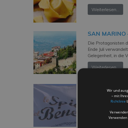
Weiterlesen…
SAN MARINO 
Die Protagonisten d
Ende Juli verwandelt
Gelegenheit, in die 
Weiterlesen…
DIE STRÄNDE
Wir und ausg
“Le Spiagge del Ben
– mit Ihr
Richtlinie
b
werden zu Orten für 
mehr. […]
Verwenden 
Verwenden S
Weiterlesen…