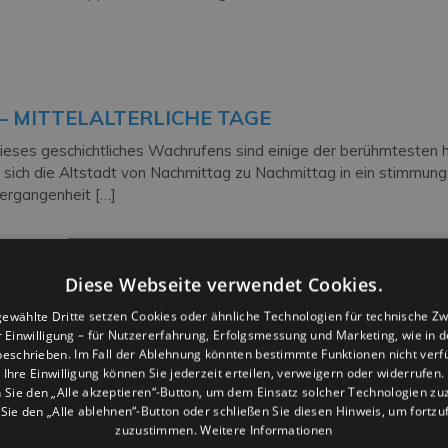
– MITTELALTERLICHE TAGE
ieses geschichtliches Wachrufens sind einige der berühmtesten h
 sich die Altstadt von Nachmittag zu Nachmittag in ein stimmungsv
Vergangenheit […]
Diese Webseite verwendet Cookies.
 DES WOHLBEFINDENS LE SPIAGGE DEL BE
ewählte Dritte setzen Cookies oder ähnliche Technologien für technische Z
essere” – Das größte Wellness-Ereignis der Riviera feiert dies
er Einwilligung – für Nutzererfahrung, Erfolgsmessung und Marketing, wie in 
eschrieben. Im Fall der Ablehnung könnten bestimmte Funktionen nicht verf
Yoga, Meditation, Körpergymnastik, orientalische Disziplinen, T
Ihre Einwilligung können Sie jederzeit erteilen, verweigern oder widerrufen.
Sie den „Alle akzeptieren“-Button, um dem Einsatz solcher Technologien z
ie den „Alle ablehnen“-Button oder schließen Sie diesen Hinweis, um fortz
zuzustimmen.
Weitere Informationen