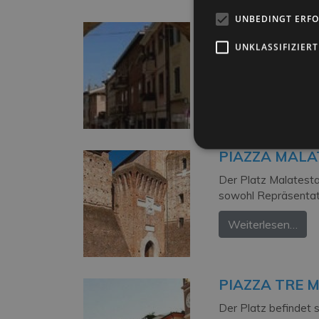
UNBEDINGT ERF
PORTA MON
UNKLASSIFIZIERT
Das antike Montanara
Marina war es eines
Weiterlesen…
PIAZZA MALA
Der Platz Malatesta
sowohl Repräsentati
Weiterlesen…
PIAZZA TRE M
Der Platz befindet s