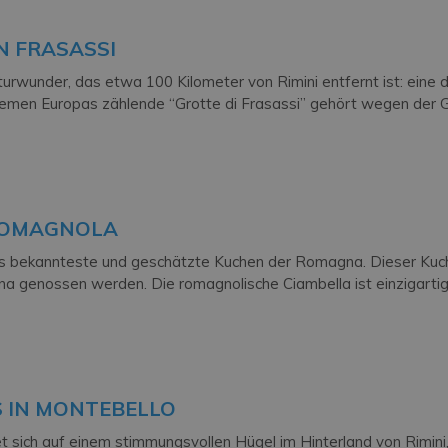
N FRASASSI
turwunder, das etwa 100 Kilometer von Rimini entfernt ist: eine 
emen Europas zählende “Grotte di Frasassi” gehört wegen der 
ROMAGNOLA
as bekannteste und geschätzte Kuchen der Romagna. Dieser Kuc
na genossen werden. Die romagnolische Ciambella ist einzigartig 
 IN MONTEBELLO
t sich auf einem stimmungsvollen Hügel im Hinterland von Rimi