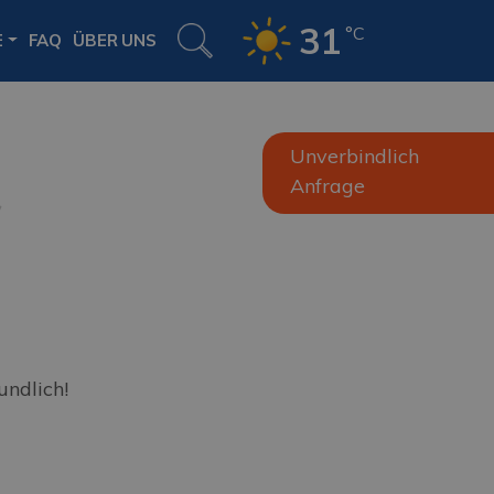
31
°C
E
FAQ
ÜBER UNS
Unverbindlich
Anfrage
undlich!