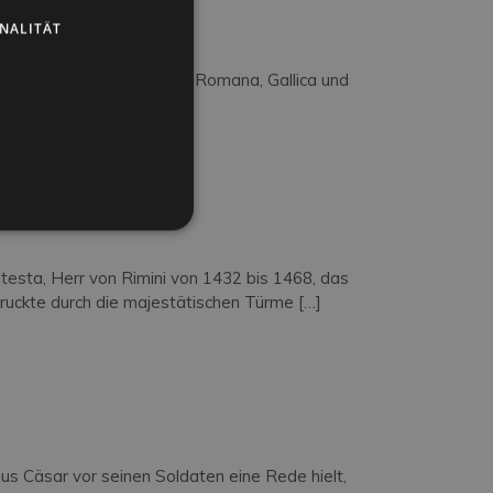
NALITÄT
et: Zusammen mit den Toren Romana, Gallica und
esta, Herr von Rimini von 1432 bis 1468, das
ruckte durch die majestätischen Türme […]
us Cäsar vor seinen Soldaten eine Rede hielt,