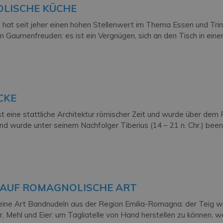
OLISCHE KÜCHE
hat seit jeher einen hohen Stellenwert im Thema Essen und Trink
an Gaumenfreuden: es ist ein Vergnügen, sich an den Tisch in ein
CKE
st eine stattliche Architektur römischer Zeit und wurde über dem
nd wurde unter seinem Nachfolger Tiberius (14 – 21 n. Chr.) been
 AUF ROMAGNOLISCHE ART
 eine Art Bandnudeln aus der Region Emilia-Romagna: der Teig wird
, Mehl und Eier: um Tagliatelle von Hand herstellen zu können, 