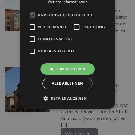
Weitere Informationen
sich einst das antike
Forum romanum befand, wo
UNBEDINGT ERFORDERLICH
Julius Cäsar vor seinen Soldaten
eine Rede hielt, nachdem er den
PERFORMANCE
TARGETING
Rubikon überschritten hatte. An
der Piazza befinden sich
FUNKTIONALITÄT
der Uhrturm und das […]
UNKLASSIFIZIERTE
Weiterlesen…
PORTA MONTANARA
ALLE AKZEPTIEREN
Das antike Montanara-Tor
ALLE ABLEHNEN
wurde zur Zeit von Sulla im II
Jahrhundert v. Chr. errichtet:
Zusammen mit den Toren
DETAILS ANZEIGEN
Romana, Gallica und Marina war
es eines der vier Tore der Stadt
Ariminum. Zwischen den Jahren
[…]
Weiterlesen…