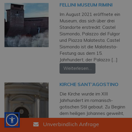
FELLINI MUSEUM RIMINI
Im August 2021 eröffnete ein
Museum, das sich über drei
Standorte erstreckt: Castel
Sismondo, Palazzo del Fulgor
und Piazza Malatesta. Castel
Sismondo ist die Malatesta-
Festung aus dem 15.
Jahrhundert; der Palazzo […]
Weiterlesen…
KIRCHE SANT’AGOSTINO
Die Kirche wurde im XIII
Jahrhundert im romanisch-
gotischen Stil gebaut. Zu Beginn
dem heiligen Johannes geweiht,
wurde sie aber seit dem
Unverbindlich Anfrage
Mittelalter von der Bevölkerung