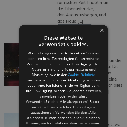
römischen Zeit findet man
die Tiberiusbrücke,
den Augustusbogen, und
das Haus […]
×
Weiterlesen…
Diese Webseite
verwendet Cookies.
DIE ROSA NACHT
Wir und ausgewählte Dritte setzen Cookies
DIE ROSA NACHT ist ein
oder ähnliche Technologien für technische
gigantisches Sommerfest an der
Zwecke ein und – mit Ihrer Einwilligung – für
Küste der Emilia-Romagna. Die
Nutzererfahrung, Erfolgsmessung und
ganze Adriaküste nimmt an
Marketing, wie in der
Cookie-Richtlinie
diesem großen Event teil: eine
beschrieben. Im Fall der Ablehnung könnten
besondere Nacht, in der sich alles
bestimmte Funktionen nicht verfügbar sein.
Ihre Einwilligung können Sie jederzeit erteilen,
Rosa färbt. Seit Jahren […]
verweigern oder widerrufen.
Weiterlesen…
Verwenden Sie den „Alle akzeptieren“-Button,
um dem Einsatz solcher Technologien
zuzustimmen. Verwenden Sie den „Alle
PIAZZA TRE MARTIRI
ablehnen“-Button oder schließen Sie diesen
Hinweis, um fortzufahren ohne zuzustimmen.
Der Platz befindet sich dort, wo