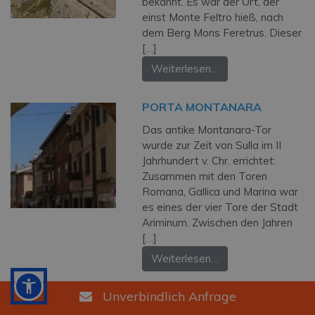
bekannt. Es war der Ort, der
einst Monte Feltro hieß, nach
dem Berg Mons Feretrus. Dieser
[…]
Weiterlesen…
PORTA MONTANARA
Das antike Montanara-Tor
wurde zur Zeit von Sulla im II
Jahrhundert v. Chr. errichtet:
Zusammen mit den Toren
Romana, Gallica und Marina war
es eines der vier Tore der Stadt
Ariminum. Zwischen den Jahren
[…]
Weiterlesen…
Unverbindlich Anfrage
WAS SIE ÜBER DEN WEIN
SANGIOVESE NICHT WISSEN