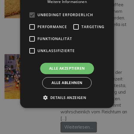
Weitere Informationen
Kuchen kann mit einem Kaffee
zum Frühstück oder mit einem
UNBEDINGT ERFORDERLICH
Glas Albana genossen werden.
Die romagnolische Ciambella ist
PERFORMANCE
TARGETING
einzigartig : sie […]
FUNKTIONALITÄT
Weiterlesen…
UNKLASSIFIZIERTE
MONDAINO
Ein antiker militärischer
ALLE AKZEPTIEREN
Außenposten zum Schutz der
Grenzgebiete. Seine Blütezeit
ALLE ABLEHNEN
erlebte es unter den Malatesta,
die das Dorf mit einer Burg und
DETAILS ANZEIGEN
Befestigungen ausstatteten.
Der Name Mondaino stammt
wahrscheinlich vom Reichtum an
[…]
Weiterlesen…