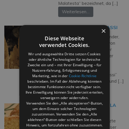
Malatesta“ bezeichnet, da […]
Weiterlesen…
GROTTEN VON FRASASSI
×
Ein einzigartiges Naturwunder,
Diese Webseite
das etwa 100 Kilometer von
verwendet Cookies.
Rimini entfernt ist: eine der
Wir und ausgewählte Dritte setzen Cookies
spektakulärsten Höhlen der
oder ähnliche Technologien für technische
Welt. Die zu den größten
Zwecke ein und – mit Ihrer Einwilligung – für
Höhlensystemen Europas
Nutzererfahrung, Erfolgsmessung und
zählende “Grotte di Frasassi”
Marketing, wie in der
Cookie-Richtlinie
gehört wegen der Größe und […]
beschrieben. Im Fall der Ablehnung könnten
bestimmte Funktionen nicht verfügbar sein.
Weiterlesen…
Ihre Einwilligung können Sie jederzeit erteilen,
verweigern oder widerrufen.
Verwenden Sie den „Alle akzeptieren“-Button,
CIAMBELLA ROMAGNOLA
um dem Einsatz solcher Technologien
zuzustimmen. Verwenden Sie den „Alle
Die Ciambella ist das
ablehnen“-Button oder schließen Sie diesen
bekannteste und geschätzte
Hinweis, um fortzufahren ohne zuzustimmen.
Kuchen der Romagna. Dieser