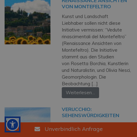
RENAISSANCE ANSICHTEN
VON MONTEFELTRO
Kunst und Landschaft
Liebhaber sollen nicht diese
Initiative vermissen: “Vedute
rinascimentali del Montefeltro”
(Renaissance Ansichten von
Montefeltro). Die Initiative
stammt aus den Studien
von Rosetta Borchia, Kunstlerin
und Naturalistin, und Olivia Nesci,
Geomorphologin. Die
Beobachtung […]
Weiterlesen…
VERUCCHIO:
SEHENSWÜRDIGKEITEN
Die Stadt wurde mit
Unverbindlich Anfrage
dem touristischen Qualitätssiegel