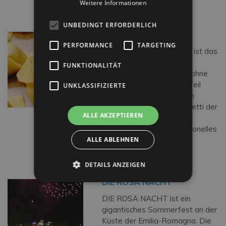
Weitere Informationen
Weiterlesen…
UNBEDINGT ERFORDERLICH
DIE CAPPELLETTI
PERFORMANCE
TARGETING
Wie sagt man…Romagna ist das
Reich des gutes Essen
FUNKTIONALITÄT
und Cappelletti (mit oder ohne
Brühe) sind sicherlich ein Teil
UNKLASSIFIZIERTE
dieser Familie. Was für ein
Leckerbissen! Die Cappelletti der
ALLE AKZEPTIEREN
Romagna sind ein
schmackhaftes und traditionelles
ALLE ABLEHNEN
[…]
Weiterlesen…
DETAILS ANZEIGEN
DIE ROSA NACHT
DIE ROSA NACHT ist ein
gigantisches Sommerfest an der
Küste der Emilia-Romagna. Die