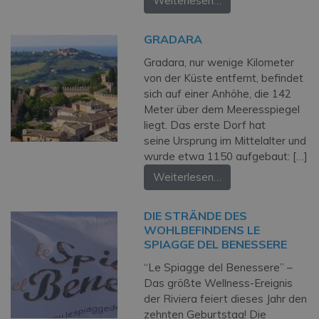
Weiterlesen…
GRADARA
Gradara, nur wenige Kilometer
von der Küste entfernt, befindet
sich auf einer Anhöhe, die 142
Meter über dem Meeresspiegel
liegt. Das erste Dorf hat
seine Ursprung im Mittelalter und
wurde etwa 1150 aufgebaut: […]
Weiterlesen…
DIE STRÄNDE DES
WOHLBEFINDENS LE
SPIAGGE DEL BENESSERE
“Le Spiagge del Benessere” –
Das größte Wellness-Ereignis
der Riviera feiert dieses Jahr den
zehnten Geburtstag! Die