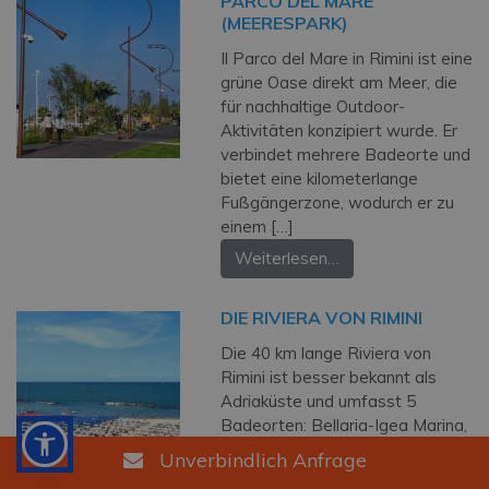
PARCO DEL MARE
(MEERESPARK)
Il Parco del Mare in Rimini ist eine
grüne Oase direkt am Meer, die
für nachhaltige Outdoor-
Aktivitäten konzipiert wurde. Er
verbindet mehrere Badeorte und
bietet eine kilometerlange
Fußgängerzone, wodurch er zu
einem […]
Weiterlesen…
DIE RIVIERA VON RIMINI
Die 40 km lange Riviera von
Rimini ist besser bekannt als
Adriaküste und umfasst 5
Badeorten: Bellaria-Igea Marina,
Rimini, Riccione, Misano Adriatico
Unverbindlich Anfrage
und Cattolica. Die