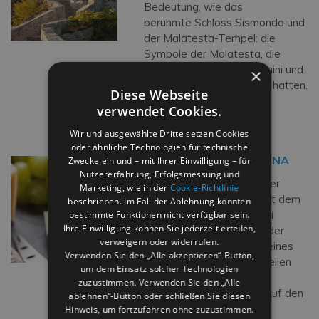
Bedeutung, wie das
berühmte Schloss Sismondo und
der Malatesta-Tempel: die
Symbole der Malatesta, die
Herren von Rimini, die Rimini und
×
Umgebung groß gemacht hatten.
Diese Webseite
Im 16.Jahrhundert, […]
verwendet Cookies.
Weiterlesen…
Wir und ausgewählte Dritte setzen Cookies
oder ähnliche Technologien für technische
TREBBIANO DI ROMAGNA
Zwecke ein und – mit Ihrer Einwilligung – für
Nutzererfahrung, Erfolgsmessung und
DOC Wein mit kontrollierter
Marketing, wie in der
Cookie-Richtlinie
Herkunftsbezeichnung seit dem
beschrieben. Im Fall der Ablehnung könnten
Jahr 1973, ist Trebbiano di
bestimmte Funktionen nicht verfügbar sein.
Ihre Einwilligung können Sie jederzeit erteilen,
Romagna ein Weißwein, der
verweigern oder widerrufen.
dank seiner Frische und seines
Verwenden Sie den „Alle akzeptieren“-Button,
Duftes zu vielen traditionellen
um dem Einsatz solcher Technologien
Gerichten der Romagna
zuzustimmen. Verwenden Sie den „Alle
getrunken werden kann. Auf den
ablehnen“-Button oder schließen Sie diesen
Tischen […]
Hinweis, um fortzufahren ohne zuzustimmen.